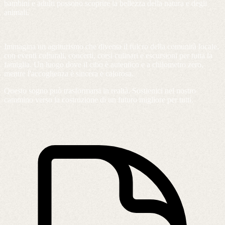
bambini e adulti possono scoprire la bellezza della natura e degli
animali.
Immagina un agriturismo che diventa il fulcro della comunità locale,
con eventi culturali, concerti, corsi culinari e escursioni per tutta la
famiglia. Un luogo dove il cibo è autentico e a chilometro zero,
mentre l'accoglienza è sincera e calorosa.
Questo sogno può trasformarsi in realtà. Sostienici nel nostro
cammino verso la costruzione di un futuro migliore per tutti.