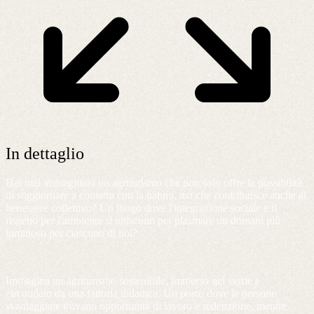
In dettaglio
Hai mai immaginato un agriturismo che non solo offre la possibilità
di soggiornare a contatto con la natura, ma che contribuisce anche al
benessere collettivo? Un luogo dove l'integrazione sociale e il
rispetto per l'ambiente si uniscono per plasmare un domani più
luminoso per ciascuno di noi?
Immagina un agriturismo sostenibile, immerso nel verde e
circondato da una fattoria didattica. Un posto dove le persone
svantaggiate trovano opportunità di lavoro e redenzione, mentre