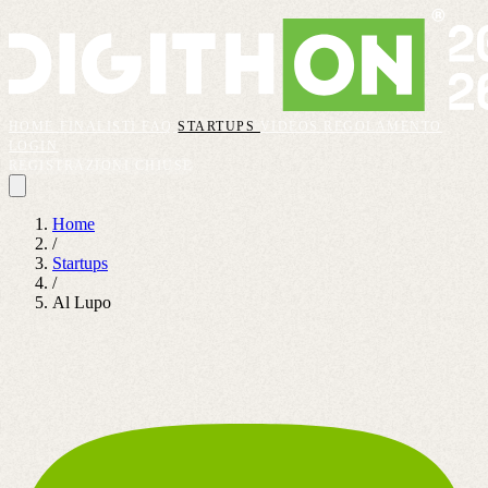
HOME
FINALISTI
FAQ
STARTUPS
VIDEOS
REGOLAMENTO
LOGIN
REGISTRAZIONI CHIUSE
Home
/
Startups
/
Al Lupo