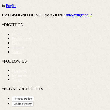
in
Puglia
.
HAI BISOGNO DI INFORMAZIONI?
info@digithon.it
//DIGITHON
Home
Regolamento
FAQ
Startups
Videos
//FOLLOW US
Facebook
Instagram
Twitter
//PRIVACY & COOKIES
Privacy Policy
Cookie Policy