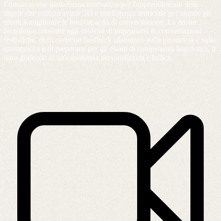
Forniamo una piattaforma innovativa per l'apprendimento delle
lingue che utilizza avatar 3D e intelligenza artificiale per aiutare gli
utenti a migliorare le loro capacità di conversazione. La nostra
tecnologia consente agli studenti di impegnarsi in conversazioni
realistiche, di ricevere un feedback istantaneo sulla pronuncia e sulla
grammatica e di prepararsi per gli esami di competenza linguistica, il
tutto godendo di un'esperienza personalizzata e ludica.