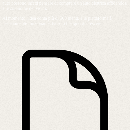
auto possono infatti pensare di comprare un'auto elettrica affidandosi
alle colonnine dei vicini.
Al momento l'idea conta più di 500 utenti, e la piattaforma è
perfettamente funzionante, ha solo bisogno di crescere!