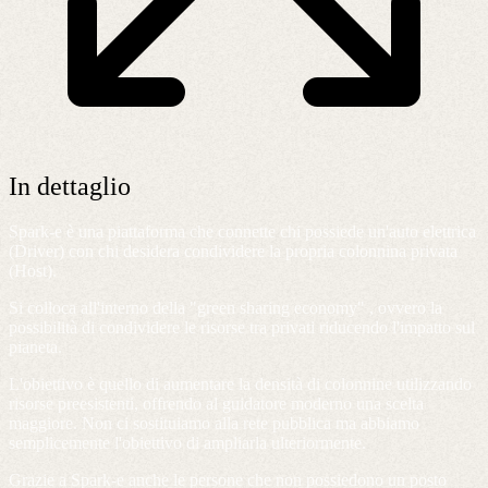
In dettaglio
Spark-e è una piattaforma che connette chi possiede un'auto elettrica
(Driver) con chi desidera condividere la propria colonnina privata
(Host).
Si colloca all'interno della "green sharing economy" , ovvero la
possibilità di condividere le risorse tra privati riducendo l'impatto sul
pianeta.
L'obiettivo è quello di aumentare la densità di colonnine utilizzando
risorse preesistenti, offrendo al guidatore moderno una scelta
maggiore. Non ci sostituiamo alla rete pubblica ma abbiamo
semplicemente l'obiettivo di ampliarla ulteriormente.
Grazie a Spark-e anche le persone che non possiedono un posto