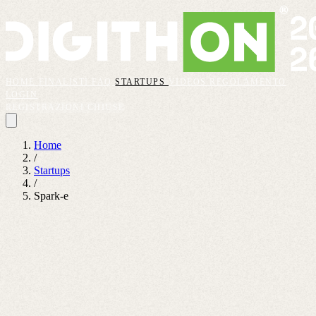
HOME
FINALISTI
FAQ
STARTUPS
VIDEOS
REGOLAMENTO
LOGIN
REGISTRAZIONI CHIUSE
Home
/
Startups
/
Spark-e