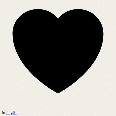
in
Puglia
.