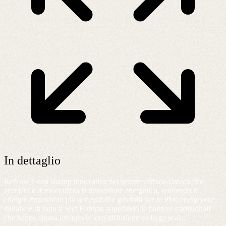
In dettaglio
ReNow è una startup innovativa nel settore climate-fintech che
accelera e democratizza la transizione energetica, rendendo le
energie rinnovabili più accessibili e gestibili per le PMI energivore
italiane e di tutto il Sud Europa, superando le barriere tradizionali
che hanno finora limitato la loro diffusione su larga scala.