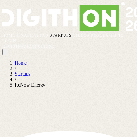
HOME
FINALISTI
FAQ
STARTUPS
VIDEOS
REGOLAMENTO
LOGIN
REGISTRAZIONI CHIUSE
Home
/
Startups
/
ReNow Energy