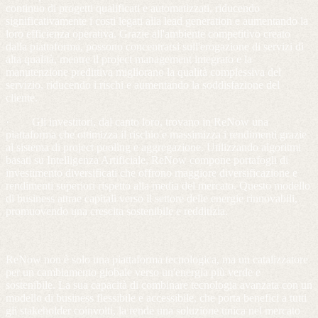
continuo di progetti qualificati e automatizzati, riducendo
significativamente i costi legati alla lead generation e aumentando la
loro efficienza operativa. Grazie all'ambiente competitivo creato
dalla piattaforma, possono concentrarsi sull'erogazione di servizi di
alta qualità, mentre il project management integrato e la
manutenzione predittiva migliorano la qualità complessiva del
servizio, riducendo i rischi e aumentando la soddisfazione del
cliente.
· Gli investitori, dal canto loro, trovano in ReNow una
piattaforma che ottimizza il rischio e massimizza i rendimenti grazie
al sistema di project pooling e aggregazione. Utilizzando algoritmi
basati su Intelligenza Artificiale, ReNow compone portafogli di
investimento diversificati che offrono maggiore diversificazione e
rendimenti superiori rispetto alla media del mercato. Questo modello
di business attrae capitali verso il settore delle energie rinnovabili,
promuovendo una crescita sostenibile e redditizia.
ReNow non è solo una piattaforma tecnologica, ma un catalizzatore
per un cambiamento globale verso un'energia più verde e
sostenibile. La sua capacità di combinare tecnologia avanzata con un
modello di business flessibile e accessibile, che porta benefici a tutti
gli stakeholder coinvolti, la rende una soluzione unica nel mercato