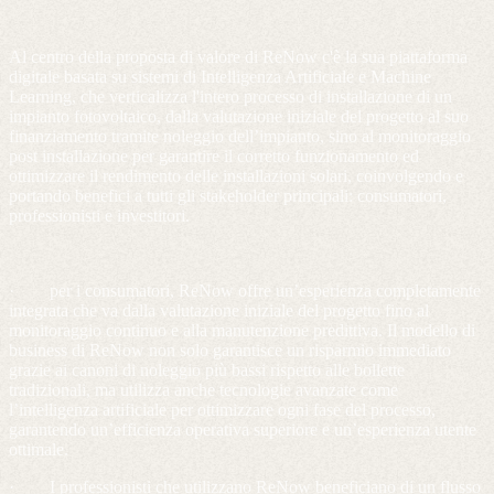
Al centro della proposta di valore di ReNow c'è la sua piattaforma
digitale basata su sistemi di Intelligenza Artificiale e Machine
Learning, che verticalizza l'intero processo di installazione di un
impianto fotovoltaico, dalla valutazione iniziale del progetto al suo
finanziamento tramite noleggio dell’impianto, sino al monitoraggio
post installazione per garantire il corretto funzionamento ed
ottimizzare il rendimento delle installazioni solari, coinvolgendo e
portando benefici a tutti gli stakeholder principali: consumatori,
professionisti e investitori.
· per i consumatori, ReNow offre un’esperienza completamente
integrata che va dalla valutazione iniziale del progetto fino al
monitoraggio continuo e alla manutenzione predittiva. Il modello di
business di ReNow non solo garantisce un risparmio immediato
grazie ai canoni di noleggio più bassi rispetto alle bollette
tradizionali, ma utilizza anche tecnologie avanzate come
l’intelligenza artificiale per ottimizzare ogni fase del processo,
garantendo un’efficienza operativa superiore e un’esperienza utente
ottimale.
· I professionisti che utilizzano ReNow beneficiano di un flusso