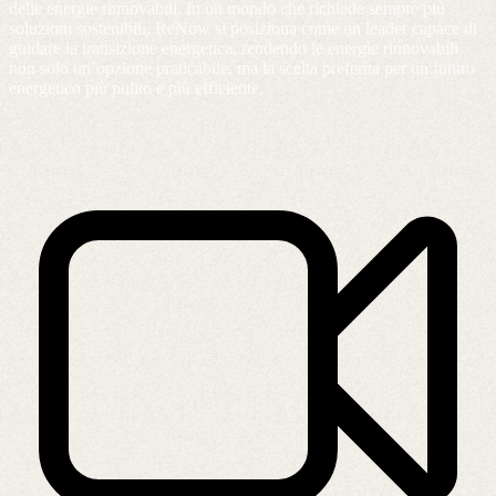
delle energie rinnovabili. In un mondo che richiede sempre più
soluzioni sostenibili, ReNow si posiziona come un leader capace di
guidare la transizione energetica, rendendo le energie rinnovabili
non solo un’opzione praticabile, ma la scelta preferita per un futuro
energetico più pulito e più efficiente.