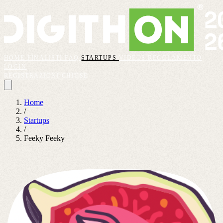
HOME
FINALISTI
FAQ
STARTUPS
VIDEOS
REGOLAMENTO
LOGIN
REGISTRAZIONI CHIUSE
Home
/
Startups
/
Feeky Feeky