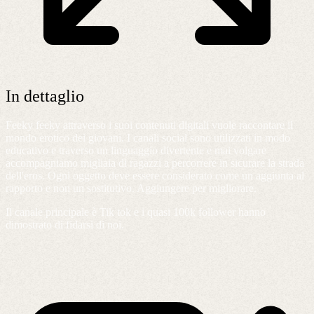
In dettaglio
Feeky feeky attraverso i suoi contenuti digitali vuole raccontare il
mondo erotico dei giovani. I canali social sono utilizzati in modo
educativo e traverso un linguaggio divertente e mai volgare
accompagniamo migliaia di ragazzi a percorrere in sicurare la strada
dell'eros. Ogni oggetto deve essere considerato come un aggiunta al
rapporto e non un sostitutivo. Aggiungere per migliorare.
Il canale principale è Tik tok e i quasi 100k follower hanno
dimostrato di fidarsi di noi.