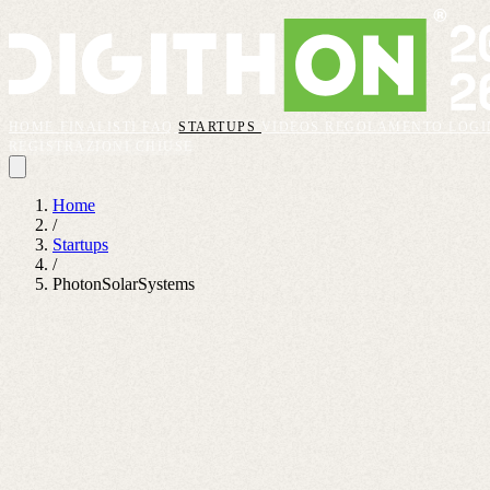
HOME
FINALISTI
FAQ
STARTUPS
VIDEOS
REGOLAMENTO
LOGI
REGISTRAZIONI CHIUSE
Home
/
Startups
/
PhotonSolarSystems