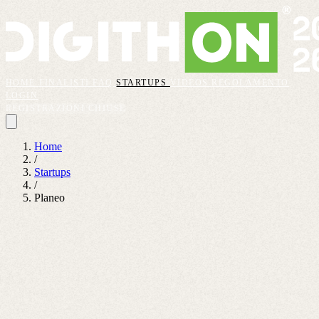
HOME
FINALISTI
FAQ
STARTUPS
VIDEOS
REGOLAMENTO
LOGIN
REGISTRAZIONI CHIUSE
Home
/
Startups
/
Planeo