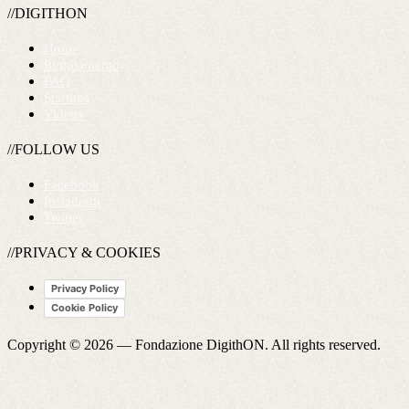
//DIGITHON
Home
Regolamento
FAQ
Startups
Videos
//FOLLOW US
Facebook
Instagram
Twitter
//PRIVACY & COOKIES
Privacy Policy
Cookie Policy
Copyright © 2026 —
Fondazione DigithON
. All rights reserved.