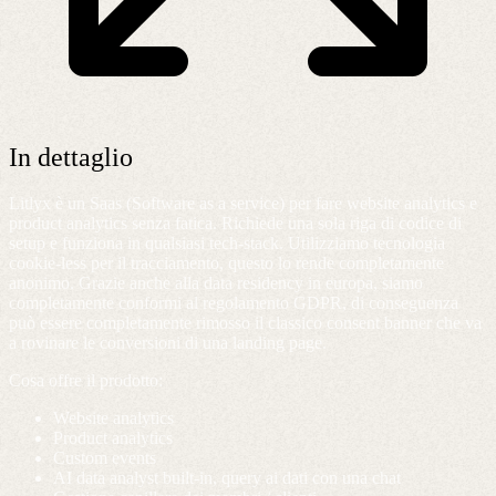
In dettaglio
Litlyx è un Saas (Software as a service) per fare website analytics e
product analytics senza fatica. Richiede una sola riga di codice di
setup e funziona in qualsiasi tech-stack. Utilizziamo tecnologia
cookie-less per il tracciamento, questo lo rende completamente
anonimo. Grazie anche alla data residency in europa, siamo
completamente conformi al regolamento GDPR, di conseguenza
può essere completamente rimosso il classico consent banner che va
a rovinare le conversioni di una landing page.
Cosa offre il prodotto:
Website analytics
Product analytics
Custom events
AI data analyst built-in, query ai dati con una chat