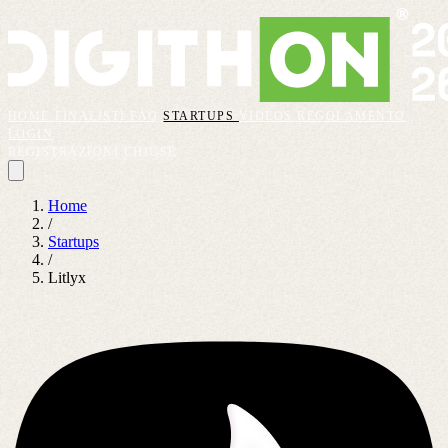
HOME
FINALISTI
FAQ
STARTUPS
VIDEOS
REGOLAMENTO
LOGIN
REGISTRAZIONI CHIUSE
Home
/
Startups
/
Litlyx