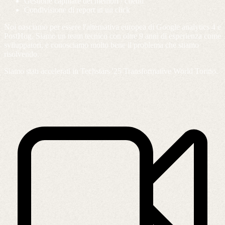
Gestione capillare dei membri / clienti
Condivisione di report in un click
Noi nasciamo per essere l'alternativa europea di Google analytics 4 e
PostHog. Siamo un team tecnico con oltre 9 anni di esperienza come
sviluppatori, e conosciamo molto bene il problema che stiamo
risolvendo.
Siamo stati accelerati in Techstars '25 Transformative World Torino.