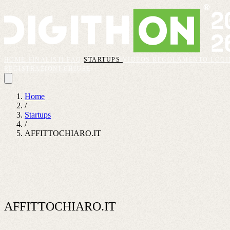
HOME
FINALISTI
FAQ
STARTUPS
VIDEOS
REGOLAMENTO
LOGI
REGISTRAZIONI CHIUSE
Home
/
Startups
/
AFFITTOCHIARO.IT
AFFITTOCHIARO.IT