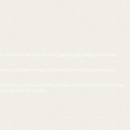
ile accedere a una lista mirata di
inquilini già profilati e certificati
,
tazione, referenze e badge di affidabilità verificata aumentano le
alla stipula e registrazione del contratto alle volture delle utenze, dalla
izi integrati per la casa.