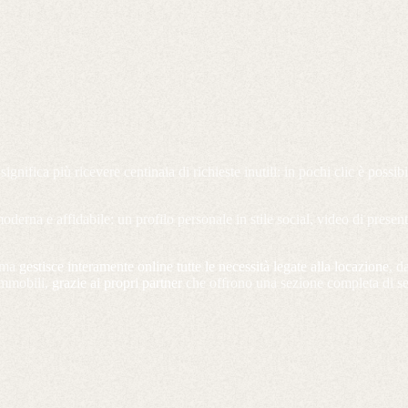
gnifica più ricevere centinaia di richieste inutili: in pochi clic è possib
oderna e affidabile: un profilo personale in stile social, video di presen
, ma
gestisce interamente online tutte le necessità legate alla locazione
, d
 immobili,
grazie ai propri partner
che offrono una sezione completa di serv