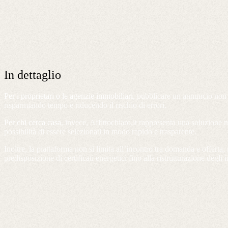
In dettaglio
Per i proprietari o le agenzie immobiliari
, pubblicare un annuncio non si
risparmiando tempo e riducendo il rischio di errori.
Per chi cerca casa
, invece, Affittochiaro.it rappresenta una soluzione m
possibilità di essere selezionati in modo rapido e trasparente.
Inoltre, la piattaforma non si limita all’incontro tra domanda e offerta
predisposizione di certificati energetici fino alla ristrutturazione degli