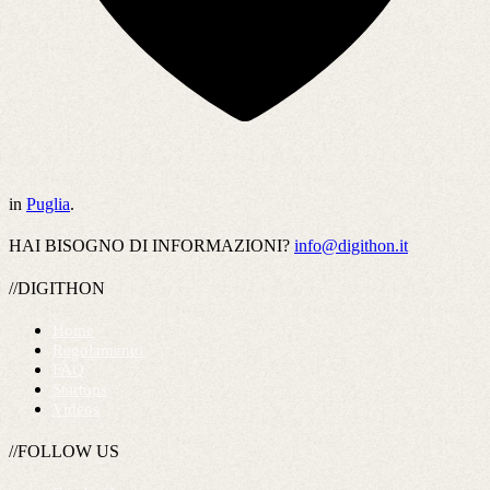
in
Puglia
.
HAI BISOGNO DI INFORMAZIONI?
info@digithon.it
//DIGITHON
Home
Regolamento
FAQ
Startups
Videos
//FOLLOW US