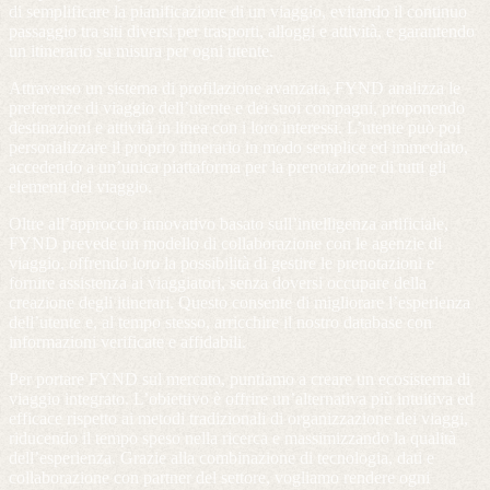
di semplificare la pianificazione di un viaggio, evitando il continuo
passaggio tra siti diversi per trasporti, alloggi e attività, e garantendo
un itinerario su misura per ogni utente.
Attraverso un sistema di profilazione avanzata, FYND analizza le
preferenze di viaggio dell’utente e dei suoi compagni, proponendo
destinazioni e attività in linea con i loro interessi. L’utente può poi
personalizzare il proprio itinerario in modo semplice ed immediato,
accedendo a un’unica piattaforma per la prenotazione di tutti gli
elementi del viaggio.
Oltre all’approccio innovativo basato sull’intelligenza artificiale,
FYND prevede un modello di collaborazione con le agenzie di
viaggio, offrendo loro la possibilità di gestire le prenotazioni e
fornire assistenza ai viaggiatori, senza doversi occupare della
creazione degli itinerari. Questo consente di migliorare l’esperienza
dell’utente e, al tempo stesso, arricchire il nostro database con
informazioni verificate e affidabili.
Per portare FYND sul mercato, puntiamo a creare un ecosistema di
viaggio integrato. L’obiettivo è offrire un’alternativa più intuitiva ed
efficace rispetto ai metodi tradizionali di organizzazione dei viaggi,
riducendo il tempo speso nella ricerca e massimizzando la qualità
dell’esperienza. Grazie alla combinazione di tecnologia, dati e
collaborazione con partner del settore, vogliamo rendere ogni