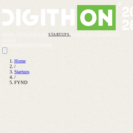
HOME
FINALISTI
FAQ
STARTUPS
VIDEOS
REGOLAMENTO
LOGIN
REGISTRAZIONI CHIUSE
Home
/
Startups
/
FYND