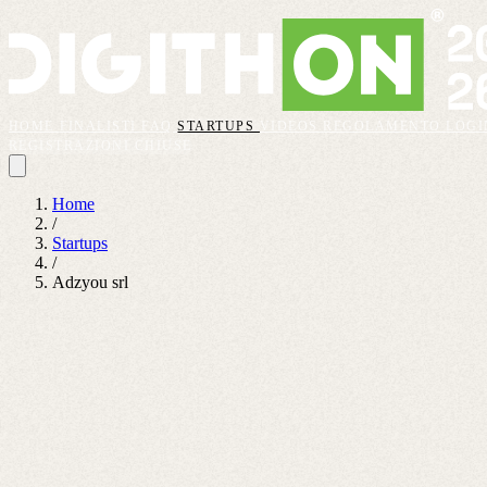
HOME
FINALISTI
FAQ
STARTUPS
VIDEOS
REGOLAMENTO
LOGI
REGISTRAZIONI CHIUSE
Home
/
Startups
/
Adzyou srl