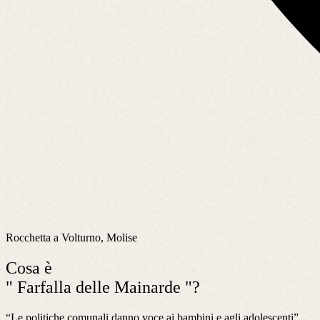
Rocchetta a Volturno, Molise
Cosa è
" Farfalla delle Mainarde "?
“Le politiche comunali danno voce ai bambini e agli adolescenti”