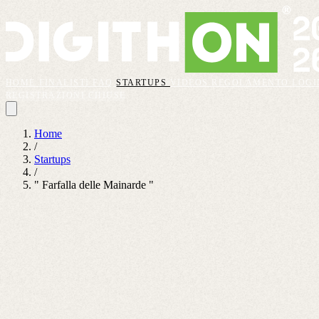
HOME
FINALISTI
FAQ
STARTUPS
VIDEOS
REGOLAMENTO
LOGI
REGISTRAZIONI CHIUSE
Home
/
Startups
/
" Farfalla delle Mainarde "