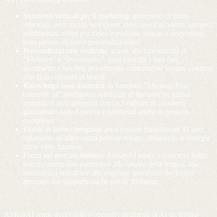
Strumenti verticali per il marketing
: generatori di piani
editoriali, post social, newsletter, descrizioni prodotto, annunci
pubblicitari, script per video e podcast, slogan e storytelling,
tutto pronto all’uso e personalizzabile.
Personalizzazione avanzata
: grazie alle funzionalità di
“Memory” e “Personality”, puoi caricare i tuoi dati,
documenti e briefing per ottenere contenuti su misura, coerenti
con la tua identità di brand.
Knowledge base dinamica
: la funzione “Memory Plus”
consente all’intelligenza artificiale di lavorare su grandi
quantità di dati aziendali (fino a 5 milioni di caratteri),
garantendo output precisi e pertinenti anche in progetti
complessi.
Flusso di lavoro integrato
: puoi passare fluidamente da uno
strumento all’altro senza perdere tempo, sfruttando le sinergie
tra le varie funzioni.
Focus sul mercato italiano
: ASKtoAI nasce e cresce in Italia,
con un’attenzione particolare alla qualità della lingua, alla
naturalezza stilistica e alle esigenze specifiche del nostro
mercato, ma supporta anche più di 30 lingue.
ASKtoAI rende accessibili e operativi strumenti di AI un tempo