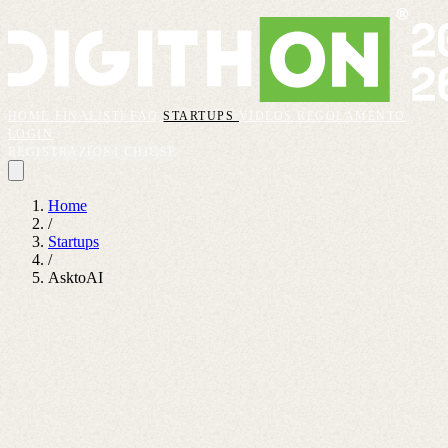
HOME
FINALISTI
FAQ
STARTUPS
VIDEOS
REGOLAMENTO
LOGIN
REGISTRAZIONI CHIUSE
Home
/
Startups
/
AsktoAI