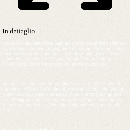
In dettaglio
ASKtoAI è una piattaforma SaaS italiana che semplifica e potenzia
la creazione di contenuti digitali per il marketing e la comunicazione,
integrando in un’unica interfaccia le migliori intelligenze artificiali
generative del momento: GPT-4o, Google Gemini, Anthropic
Claude, Meta Llama e altri modelli di nuova generazione.
Sviluppata da un team di imprenditori digitali con oltre 20 anni di
esperienza, ASKtoAI offre oltre 40 strumenti specifici che guidano
content creator, agenzie e professionisti nella produzione rapida di
testi, immagini, audio e video, ottimizzati per ogni canale digitale:
siti web, e-commerce, social media, email marketing, adv e molto
altro.
Tra i punti di forza distintivi: