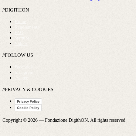
//DIGITHON
Home
Regolamento
FAQ
Startups
Videos
//FOLLOW US
Facebook
Instagram
Twitter
//PRIVACY & COOKIES
Privacy Policy
Cookie Policy
Copyright © 2026 —
Fondazione DigithON
. All rights reserved.