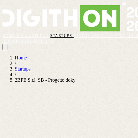
HOME
FINALISTI
FAQ
STARTUPS
VIDEOS
REGOLAMENTO
LOGI
REGISTRAZIONI CHIUSE
Home
/
Startups
/
2BPE S.r.l. SB - Progetto doky