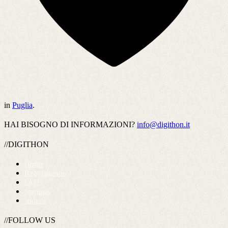
in
Puglia
.
HAI BISOGNO DI INFORMAZIONI?
info@digithon.it
//DIGITHON
Home
Regolamento
FAQ
Startups
Videos
//FOLLOW US