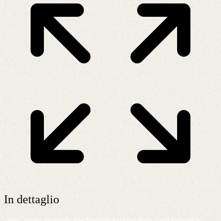
In dettaglio
WeeCamper risponde alla frammentazione della sosta camper in