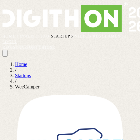
HOME
FINALISTI
FAQ
STARTUPS
VIDEOS
REGOLAMENTO
LOGIN
REGISTRAZIONI CHIUSE
Home
/
Startups
/
WeeCamper