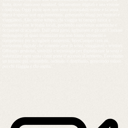
Italia, dove mancano standard, infrastrutture digitali e una visione
condivisa. Oggi molte aree non sono prenotabili online e la sosta
libera è spesso non regolamentata, generando disagi per territori e
viaggiatori. Allo stesso tempo, chi viaggia in camper fatica a
connettersi con le realtà locali, perdendo esperienze autentiche e
occasioni di acquisto. Dall’altra parte, agriturismi e piccoli Comuni
dispongono di spazi inutilizzati ma non hanno strumenti o
competenze per accogliere camperisti. WeeCamper crea un
ecosistema digitale che connette aree di sosta, viaggiatori e territori.
Offriamo gestione, visibilità e tecnologia per digitalizzare la sosta e
valorizzare ogni sosta come porta d’accesso al territorio. Favoriamo
un turismo più sostenibile, ordinato e distribuito, generando valore
per chi viaggia e chi ospita.