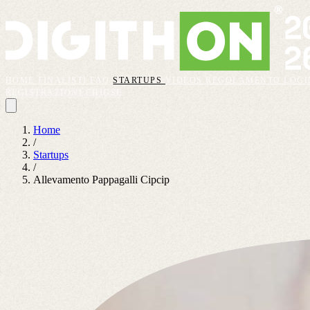
HOME
FINALISTI
FAQ
STARTUPS
VIDEOS
REGOLAMENTO
LOGI
REGISTRAZIONI CHIUSE
Home
/
Startups
/
Allevamento Pappagalli Cipcip