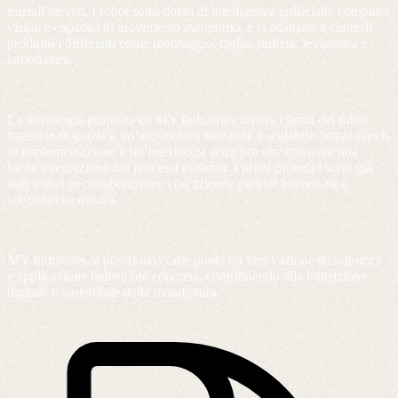
iniziali elevati. I robot sono dotati di intelligenza artificiale, computer
vision e capacità di movimento autonomo, e si adattano a contesti
produttivi differenti come montaggio, taglio, pulizia, levigatura e
annodatura.
La tecnologia proposta da MY Industries supera i limiti dei robot
tradizionali grazie a un’architettura flessibile e scalabile, tempi rapidi
di implementazione e un’interfaccia semplice che consente una
facile integrazione nei processi esistenti. I primi prototipi sono già
stati testati in collaborazione con aziende partner interessate a
soluzioni su misura.
MY Industries si posiziona come ponte tra innovazione tecnologica
e applicazione industriale concreta, contribuendo alla transizione
digitale e sostenibile della manifattura.