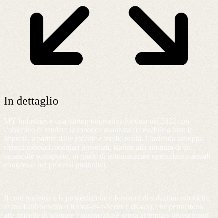
In dettaglio
MY Industries è una startup innovativa fondata nel 2022 con
l’obiettivo di rendere la robotica avanzata accessibile a tutte le
imprese, a partire dalle piccole e medie realtà. L’azienda sviluppa
sistemi robotici modulari brevettati, ispirati alla struttura di un
umanoide scomposto, in grado di automatizzare operazioni manuali
complesse nei processi produttivi.
Il core business è la progettazione e fornitura di soluzioni robotiche
in modalità vendita o Robot-as-a-Service (RaaS), che permettono
alle aziende di adottare l’automazione senza affrontare investimenti