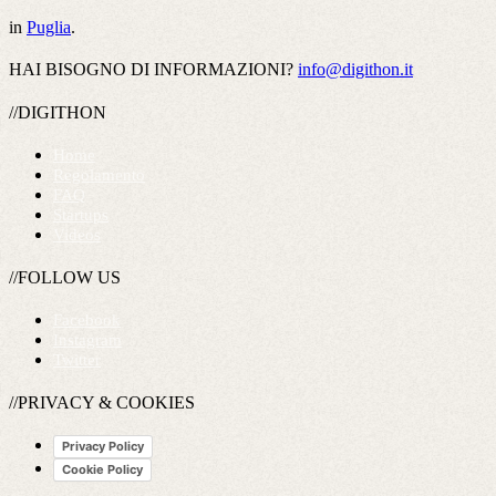
in
Puglia
.
HAI BISOGNO DI INFORMAZIONI?
info@digithon.it
//DIGITHON
Home
Regolamento
FAQ
Startups
Videos
//FOLLOW US
Facebook
Instagram
Twitter
//PRIVACY & COOKIES
Privacy Policy
Cookie Policy