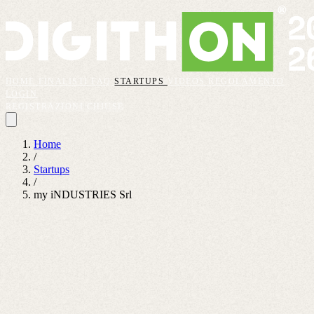
HOME
FINALISTI
FAQ
STARTUPS
VIDEOS
REGOLAMENTO
LOGIN
REGISTRAZIONI CHIUSE
Home
/
Startups
/
my iNDUSTRIES Srl