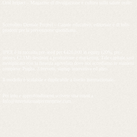
Oral Impact – Magazine di divulgazione e cultura sulla salute orale;
Scovolino Dentale Project – Canale educativo, editoriale e di info-
prodotti per la prevenzione quotidiana.
IPRE è in raccolta pre-seed per €420.000 in equity (20%, pre-
money €2,1M) destinati a produzione e marketing. Tale capitale sarà
moltiplicato con la finanza agevolata dove noi accediamo in maniera
completa: Puglia, 3 brevetti, startup innovativa ed altro.
Il modello è scalabile e duplicabile a livello internazionale.
Per info e approfondimenti scrivete una email a :
Info@internationalprenterprise.com