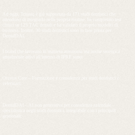
Ad oggi, Triuniq è già supportata da 171 studi dentistici che
attendono di integrarlo nella propria routine, ha completato test
clinici su 123 TAC dentali e ha validato il proprio modello di
business. Inoltre, 30 studi dentistici sono in fase pilota per
DentalDAI.
I brand che lavorano in maniera autonoma ma anche sinergica
attualmente attivi all’interno di IPRE sono:
Oravox Care – Formazione e consulenza per studi dentistici e
veterinari;
DentalDAI – AI non generativa per consulenza aziendale
specialistica negli studi dentistici, integrabile con i principali
gestionali;