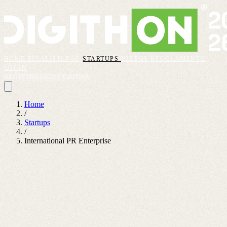
HOME
FINALISTI
FAQ
STARTUPS
VIDEOS
REGOLAMENTO
LOGIN
REGISTRAZIONI CHIUSE
Home
/
Startups
/
International PR Enterprise