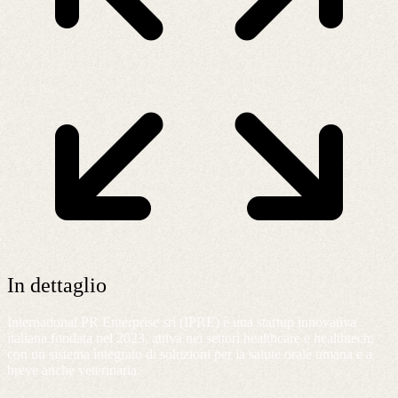
In dettaglio
International PR Enterprise srl (IPRE) è una startup innovativa
italiana fondata nel 2023, attiva nei settori healthcare e healthtech,
con un sistema integrato di soluzioni per la salute orale umana e a
breve anche veterinaria.