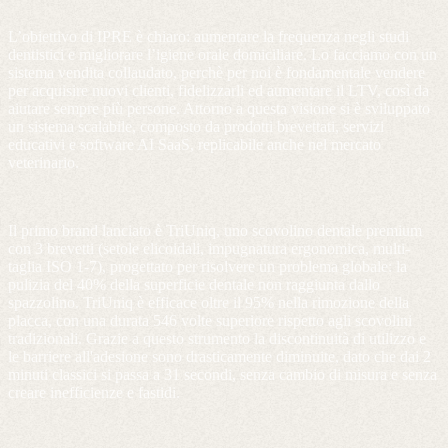
L’obiettivo di IPRE è chiaro: aumentare la frequenza negli studi
dentistici e migliorare l’igiene orale domiciliare. Lo facciamo con un
sistema vendita collaudato, perchè per noi è fondamentale vendere
per acquisire nuovi clienti, fidelizzarli ed aumentare il LTV, così da
aiutare sempre più persone. Attorno a questa visione si è sviluppato
un sistema scalabile, composto da prodotti brevettati, servizi
educativi e software AI SaaS, replicabile anche nel mercato
veterinario.
Il primo brand lanciato è TriUniq, uno scovolino dentale premium
con 3 brevetti (setole elicoidali, impugnatura ergonomica, multi-
taglia ISO 1-7), progettato per risolvere un problema globale: la
pulizia del 40% della superficie dentale non raggiunta dallo
spazzolino. TriUniq è efficace oltre il 95% nella rimozione della
placca, con una durata 546 volte superiore rispetto agli scovolini
tradizionali. Grazie a questo strumento la discontinuità di utilizzo e
le barriere all'adesione sono drasticamente diminuite, dato che dai 2
minuti classici si passa a 31 secondi, senza cambio di misura e senza
creare inefficienze e fastidi.