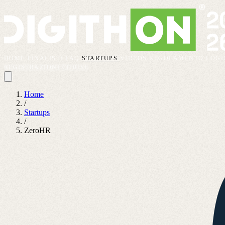
HOME
FINALISTI
FAQ
STARTUPS
VIDEOS
REGOLAMENTO
LOGI
REGISTRAZIONI CHIUSE
Home
/
Startups
/
ZeroHR