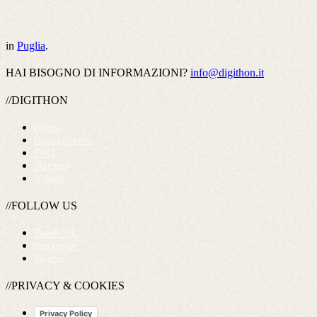
in
Puglia
.
HAI BISOGNO DI INFORMAZIONI?
info@digithon.it
//DIGITHON
Home
Regolamento
FAQ
Startups
Videos
//FOLLOW US
Facebook
Instagram
Twitter
//PRIVACY & COOKIES
Privacy Policy