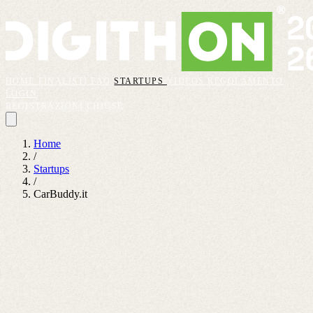
HOME
FINALISTI
FAQ
STARTUPS
VIDEOS
REGOLAMENTO
LOGIN
REGISTRAZIONI CHIUSE
Home
/
Startups
/
CarBuddy.it