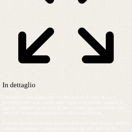
In dettaglio
CarBuddy è una piattaforma che rivoluziona il modo in cui ci
prendiamo cura della nostra auto. Grazie a un sistema semplice e
digitale, offriamo un servizio di ritiro e riconsegna a domicilio per
interventi di manutenzione presso officine selezionate.
Il cliente prenota il servizio in pochi click, indicando giorno, orario e
indirizzo. Un driver CarBuddy si occupa del ritiro del veicolo,