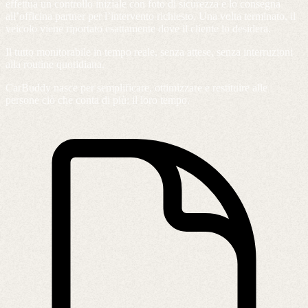
effettua un controllo iniziale con foto di sicurezza e lo consegna
all’officina partner per l’intervento richiesto. Una volta terminato, il
veicolo viene riportato esattamente dove il cliente lo desidera.
Il tutto monitorabile in tempo reale, senza attese, senza interruzioni
alla routine quotidiana.
CarBuddy nasce per semplificare, ottimizzare e restituire alle
persone ciò che conta di più: il loro tempo.