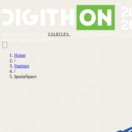
HOME
FINALISTI
FAQ
STARTUPS
VIDEOS
REGOLAMENTO
LOGI
REGISTRAZIONI CHIUSE
Home
/
Startups
/
IpaziaSpace