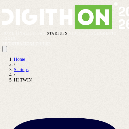
HOME
FINALISTI
FAQ
STARTUPS
VIDEOS
REGOLAMENTO
LOGIN
REGISTRAZIONI CHIUSE
Home
/
Startups
/
HI TWIN