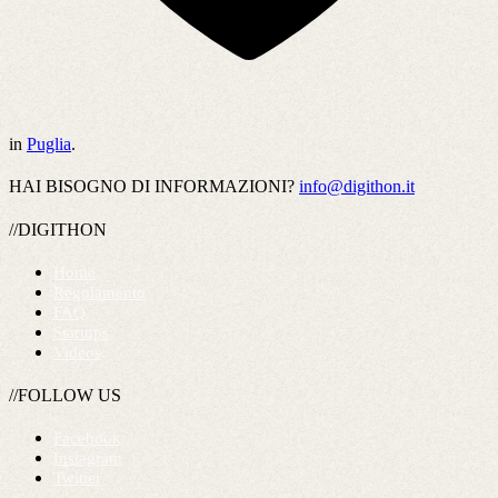
in
Puglia
.
HAI BISOGNO DI INFORMAZIONI?
info@digithon.it
//DIGITHON
Home
Regolamento
FAQ
Startups
Videos
//FOLLOW US
Facebook
Instagram
Twitter