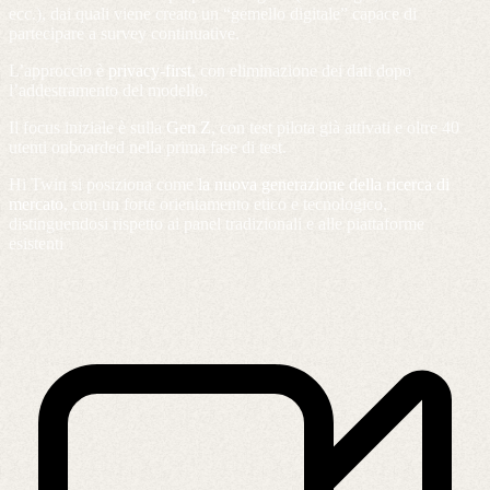
ecc.), dai quali viene creato un “gemello digitale” capace di
partecipare a survey continuative.
L’approccio è
privacy-first
, con eliminazione dei dati dopo
l’addestramento del modello.
Il focus iniziale è sulla
Gen Z
, con test pilota già attivati e oltre 40
utenti onboarded nella prima fase di test.
Hi Twin si posiziona come
la nuova generazione della ricerca di
mercato
, con un forte orientamento etico e tecnologico,
distinguendosi rispetto ai panel tradizionali e alle piattaforme
esistenti