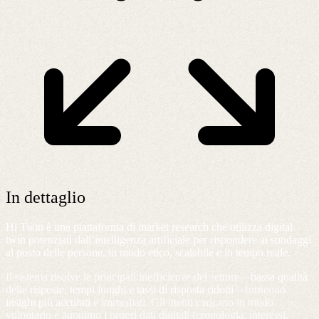
In dettaglio
Hi Twin è una piattaforma di market research che utilizza digital
twin potenziati dall’intelligenza artificiale per rispondere ai sondaggi
al posto delle persone, in modo etico, scalabile e in tempo reale.
Il sistema risolve le principali inefficienze del settore—
bassa qualità
delle risposte, tempi lunghi e tassi di risposta ridotti
—fornendo
insight più accurati
e immediati. Gli utenti caricano in modo
volontario e anonimo i propri dati digitali (cronologia, interessi,