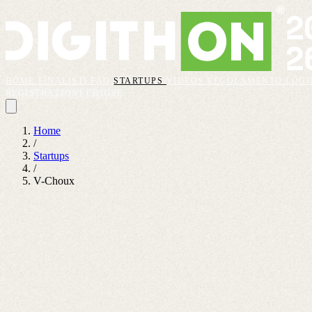
HOME
FINALISTI
FAQ
STARTUPS
VIDEOS
REGOLAMENTO
LOGI
REGISTRAZIONI CHIUSE
Home
/
Startups
/
V-Choux