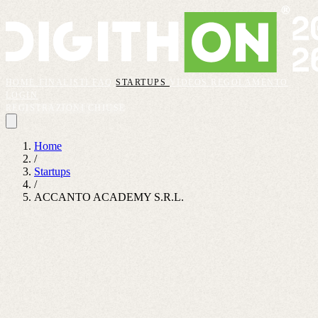
HOME
FINALISTI
FAQ
STARTUPS
VIDEOS
REGOLAMENTO
LOGIN
REGISTRAZIONI CHIUSE
Home
/
Startups
/
ACCANTO ACADEMY S.R.L.