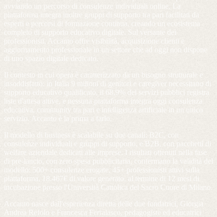
avviando un percorso di consulenze individuali online. La
piattaforma integra inoltre gruppi di supporto tra pari facilitati da
esperti e percorsi di formazione continua, creando un ecosistema
completo di supporto educativo digitale. Sul versante dei
professionisti, Accanto offre visibilità, acquisizione clienti e
aggiornamento professionale in un settore che ad oggi non dispone
di uno spazio digitale dedicato.
Il contesto in cui opera è caratterizzato da un bisogno strutturale e
insoddisfatto: in Italia 9 milioni di genitori e caregiver necessitano di
supporto educativo qualificato, il 68,9% dei servizi pubblici registra
liste d'attesa attive, e nessuna piattaforma integra oggi consulenza
educativa, community tra pari e intelligenza artificiale in un unico
servizio. Accanto è la prima a farlo.
Il modello di business è scalabile su due canali: B2C, con
consulenze individuali e gruppi di supporto, e B2B, con pacchetti di
welfare aziendale dedicati alle imprese. I risultati ottenuti nella fase
di pre-lancio, con zero spesa pubblicitaria, confermano la validità del
modello: 500+ consulenze erogate, 45+ professionisti attivi sulla
piattaforma, 18.467€ di valore generato, al termine di 12 mesi di
incubazione presso l'Università Cattolica del Sacro Cuore di Milano.
Accanto nasce dall'esperienza diretta delle due fondatrici, Giorgia
Andrea Refolo e Francesca Ferralasco, pedagogiste ed educatrici