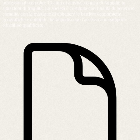
professionali con oltre 10 anni di attività a fianco di famiglie in
situazioni di fragilità. La società è costituita con finalità di beneficio
comune, con la missione di abbattere le barriere economiche,
geografiche e culturali che impediscono l'accesso a un supporto
educativo qualificato.