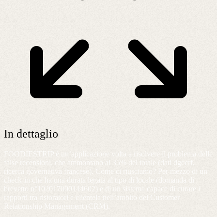
In dettaglio
FOODIESTRIP è un’applicazione volta a risolvere il problema delle
false recensioni, che ammontano al 35% del totale (dati dgccrf,
ricerca governativa francese). Come ci riusciamo? Per mezzo di un
check-in che ha una durata legata al tipo di locale (domanda di
brevetto n°102017000144602) e di un sistema capace di curare i
rapporti tra ristoratori e clientela nell’ambito del Customer
Relationship Management (CRM).