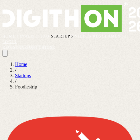
HOME
FINALISTI
FAQ
STARTUPS
VIDEOS
REGOLAMENTO
LOGIN
REGISTRAZIONI CHIUSE
Home
/
Startups
/
Foodiestrip