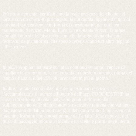
Più prosaicamente: certifichiamo la reale presenza del cliente nel
locale con un check-in prolungato, la cui durata dipende dal tipo di
attività. La recensione è in forma di questionario, per cui i temi
trattati sono Servizio, Menu, Location e Qualità/Prezzo. Dunque
combattiamo sia le false recensioni che la soggettività di alcuni
recensori da piattaforma, che spesso recensiscono tutt’altro rispetto
all’esperienza.
In più, l’App ha una parte social in continuo sviluppo, capace di
ampliare la community, la cui crescita in questo momento, prima del
lancio ufficiale, è del 25% di recensioni in più al giorno.
Inoltre, tramite la compilazione dei questionari recensori e
l’accumulazione di utenze all’interno dell’app, FOODIESTRIP ha
creato un sistema di data analysis in grado di fornire dati
sull’andamento delle singole attività ristorative (attività che variano
dai ristoranti stellati ai food truck). I dati sono frutto di un sistema di
machine learning che auto-apprende dall’analisi delle risposte, dei
flussi di passaggio intorno ai locali, e da scelte e profili degli utenti.