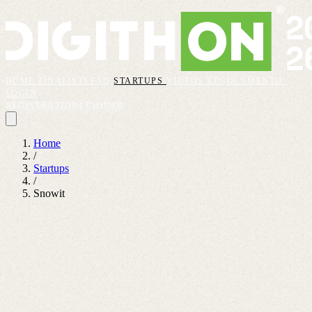
HOME
FINALISTI
FAQ
STARTUPS
VIDEOS
REGOLAMENTO
LOGIN
REGISTRAZIONI CHIUSE
Home
/
Startups
/
Snowit