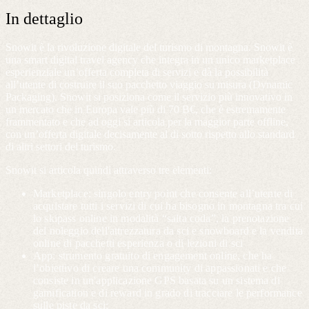
In dettaglio
Snowit è la rivoluzione digitale del turismo di montagna. Snowit è
una smart digital travel agency che integra in un unico marketplace
esperienziale un’offerta completa di servizi e dà la possibilità
all’utente di costruire il suo pacchetto viaggio su misura (Dynamic
Packaging). Snowit si posiziona come il servizio più innovativo in
un mercato che in Europa vale più di 70 B€, che è estremamente
frammentato e che ad oggi si articola per la maggior parte offline,
con un’offerta digitale decisamente al di sotto rispetto allo standard
di altri settori del turismo.
Snowit si articola quindi attraverso tre elementi:
Marketplace: singolo entry point che consente all’utente di
acquistare tutti i servizi di cui ha bisogno in montagna tra cui
lo skipass online in modalità “salta coda”, la prenotazione
del noleggio dell'attrezzatura da sci e snowboard e la vendita
online di pacchetti esperienza o di lezioni di sci
App: strumento gratuito di engagement online, che ha
l’obiettivo di creare una community di appassionati e che
consiste in un'applicazione GPS basata su un sistema di
gamification e di reward in grado di tracciare le performance
sulle piste da sci;