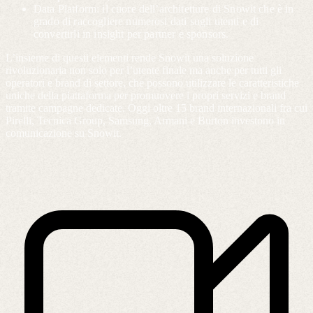
Data Platform: il cuore dell’architetture di Snowit che è in
grado di raccogliere numerosi dati sugli utenti e di
convertirli in insight per partner e sponsors.
L’insieme di questi elementi rende Snowit una soluzione
rivoluzionaria non solo per l’utente finale ma anche per tutti gli
operatori e brand di settore, che possono utilizzare le caratteristiche
uniche della piattaforma per promuovere i propri servizi e brand
tramite campagne dedicate. Oggi oltre 15 brand internazionali fra cui
Pirelli, Tecnica Group, Samsung, Armani e Burton investono in
comunicazione su Snowit.