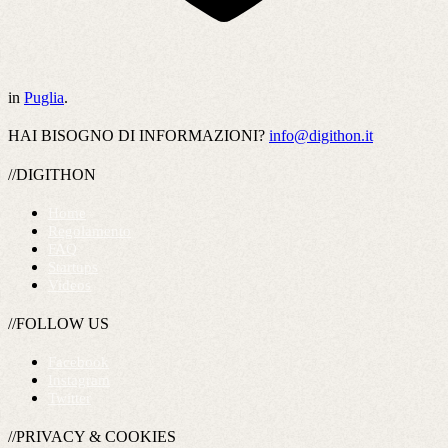
in
Puglia
.
HAI BISOGNO DI INFORMAZIONI?
info@digithon.it
//DIGITHON
Home
Regolamento
FAQ
Startups
Videos
//FOLLOW US
Facebook
Instagram
Twitter
//PRIVACY & COOKIES