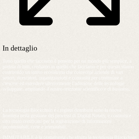
In dettaglio
Tutto quello che facciamo è pensato per un mondo più semplice, a
portata di tutti, crediamo in quello che facciamo e per questo stiamo
costruendo un intero ecosistema che coinvolge aziende di vari
settori, ricercatori, organizzazioni e comunità per continuare a
crescere ed estendere ulteriormente l’adozione delle tecnologie
sviluppate, ampliando il nostro orizzonte scientifico e di business.
La tecnologia Blockchain e i registri distribuiti sono la nuova
frontiera nella gestione dei processi di Digital Notary, e costituisce
uno strato certificato per la registrazione di informazioni
incontestabili, certe e immutabili.
IMMUTABILE è la piattaforma che sfrutta la tecnologia Blockchain