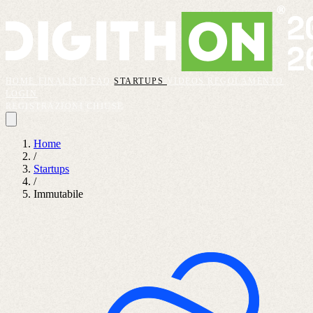
HOME
FINALISTI
FAQ
STARTUPS
VIDEOS
REGOLAMENTO
LOGIN
REGISTRAZIONI CHIUSE
Home
/
Startups
/
Immutabile