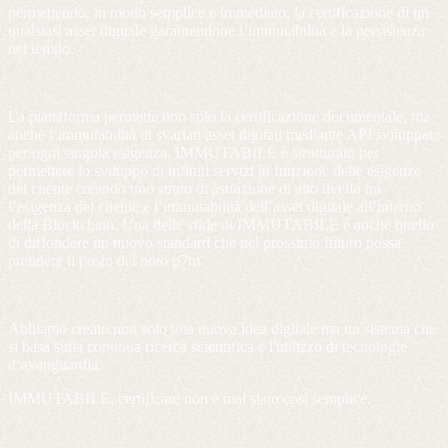
permettendo, in modo semplice e immediato, la certificazione di un
qualsiasi asset digitale garantendone l’immutabilità e la persistenza
nel tempo.
La piattaforma permette non solo la certificazione documentale, ma
anche l’immutabilità di svariati asset digitali mediante API sviluppate
per ogni singola esigenza. IMMUTABILE è strutturato per
permettere lo sviluppo di infiniti servizi in funzione delle esigenze
del cliente creando uno strato di astrazione di alto livello tra
l’esigenza del cliente e l’immutabilità dell’asset digitale all’interno
della Blockchain. Una delle sfide di IMMUTABILE è anche quello
di diffondere un nuovo standard che nel prossimo futuro possa
prendere il posto del noto p7m.
Abbiamo creato non solo una nuova idea digitale ma un sistema che
si basa sulla continua ricerca scientifica e l'utilizzo di tecnologie
d’avanguardia.
IMMUTABILE, certificare non è mai stato così semplice.