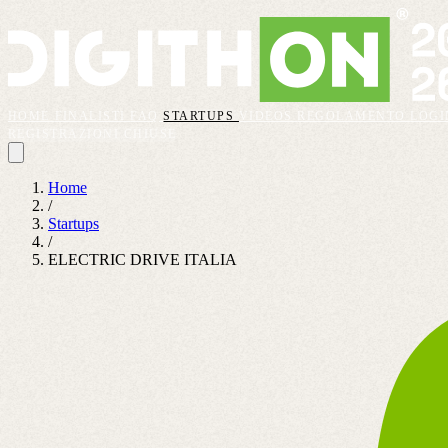
HOME
FINALISTI
FAQ
STARTUPS
VIDEOS
REGOLAMENTO
LOGI
REGISTRAZIONI CHIUSE
Home
/
Startups
/
ELECTRIC DRIVE ITALIA