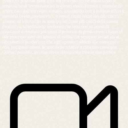
evidenzia possibili mancanze sul processo anche analizzando le
tempistiche di lavorazione ed in questo modo elimina il margine di
errore dato dall'intervento umano, garantendo con il minimo effort il
massimo livello produttivo. Un report finale estrae dei dati che ci
aiutano ad intervenire in anticipo sui punti più critici della catena
produttiva, schedulando interventi che agiscono su possibili
mancanze e rendono più smart il processo di produzione. Output di
tale processo sono dei tabulati di ordini che vengono inviati sia ai
laboratori di produzione che agli operatori addetti alle consegne ,
con, per questi ultimi, le specifiche relative a ciascuna consegna.
Queste, pertanto, avvengono in outsourcing tramite una partner