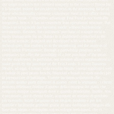
our target market is not confined uniquely to the lovers of fitness but
it is broader, indeed we decided to focus on the interesting niche of
those who habitually consume a takeaway meal in the office during
the lunch break. Competitive advantage Feat Food is not vertically
integrated, hence, it has an extremely lean operational structure, that
allows us to replicate our business model without burdensome
investments. Besides, the customers’ purchase of a single meal is
easily manageable for us, thanks to a dashboard connected to the
backend website, designed and developed with web-based
technologies, that enables us to the monitoring and the analysis of
every order. Furthermore, through a partnership program with
companies we offer the possibility of a free purchase of the meals
for the employees. In particular, our solution allows organizations to
make profit by the purchase of the Feat Foods. Il nostro Business
Model, ad oggi, è basato sulla vendita tramite i nostri applicativi web
e mobile di pasti pronti freschi, bilanciati e basati su studi medici per
la prevenzione di patologie. Tramite un menù settimanale che
prevede quattro piatti differenti al giorno -venti la settimana - i clienti
possono effettuare l'ordine il giorno della consegna dei piatti, che
vengono dunque consegnati dove e quando desiderano. Inoltre, non
è necessario, per il cliente finale, acquistare un minimo di prodotto
per riceverlo. Infatti l'acquisto di un singolo prodotto è per noi
fattibile e facilmente gestibile grazie ad una dashboard collegata alla
base dati, ideata e sviluppata con tecnologie web-based, che ci