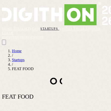
HOME
FINALISTI
FAQ
STARTUPS
VIDEOS
REGOLAMENTO
LOGIN
REGISTRAZIONI CHIUSE
Home
/
Startups
/
FEAT FOOD
FEAT FOOD