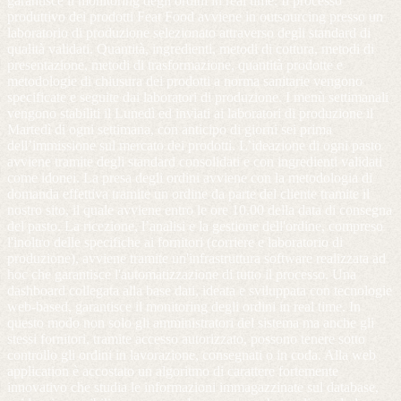
garantisce il monitoring degli ordini in real time. Il processo
produttivo dei prodotti Feat Food avviene in outsourcing presso un
laboratorio di produzione selezionato attraverso degli standard di
qualità validati. Quantità, ingredienti, metodi di cottura, metodi di
presentazione, metodi di trasformazione, quantità prodotte e
metodologie di chiusura dei prodotti a norma sanitarie vengono
specificate e seguite dai laboratori di produzione. I menù settimanali
vengono stabiliti il Lunedì ed inviati ai laboratori di produzione il
Martedì di ogni settimana, con anticipo di giorni sei prima
dell’immissione sul mercato dei prodotti. L’ideazione di ogni pasto
avviene tramite degli standard consolidati e con ingredienti validati
come idonei. La presa degli ordini avviene con la metodologia di
domanda effettiva tramite un ordine da parte del cliente tramite il
nostro sito, il quale avviene entro le ore 10.00 della data di consegna
del pasto. La ricezione, l’analisi e la gestione dell'ordine, compreso
l'inoltro delle specifiche ai fornitori (corriere e laboratorio di
produzione), avviene tramite un'infrastruttura software realizzata ad
hoc che garantisce l'automatizzazione di tutto il processo. Una
dashboard collegata alla base dati, ideata e sviluppata con tecnologie
web-based, garantisce il monitoring degli ordini in real time. In
questo modo non solo gli amministratori del sistema ma anche gli
stessi fornitori, tramite accesso autorizzato, possono tenere sotto
controllo gli ordini in lavorazione, consegnati o in coda. Alla web
application è accostato un algoritmo di carattere fortemente
innovativo che studia le informazioni immagazzinate sul database,