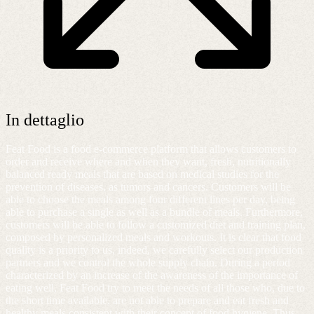
In dettaglio
Feat Food is a food e-commerce platform that allows customers to
order and receive where and when they want, fresh, nutritionally
balanced ready meals that are based on medical studies for the
prevention of diseases, as tumors and cancers. Customers will be
able to choose the meals among four different lines per day, being
able to purchase a single as well as a bundle of meals. Furthermore,
customers will be able to follow a customized diet and training plan,
composed by personalized meals and workouts. It is clear that food
quality is a priority to us, indeed, we carefully select our production
partners and we control the whole supply chain. During a period
characterized by an increase of the awareness of the importance of
eating well, Feat Food try to meet the needs of all those who, due to
the short time available, are not able to prepare and eat fresh and
healthy meals consistent with their concept of food hygiene. Thus,