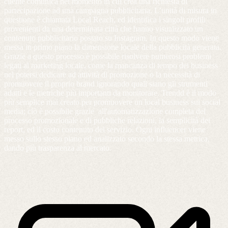
cliente comunica nel momento in cui crea una richiesta di
partecipazione ad una campagna pubblicitaria. L’unità di misura in
questione è chiamata Local Reach, ed identifica i singoli profili
provenienti da una determinata città che hanno visualizzato un
contenuto pubblicitario postato su Instagram. In questo modo viene
messa in primo piano la dimensione locale della pubblicità generata.
Grazie a questo processo è possibile risolvere numerosi problemi
legati al marketing locale, come la mancanza di tempo dei business
nel potersi dedicare ad attività di promozione o la necessità di
promuovere il proprio brand ignorando quali siano gli strumenti
adatti e le metriche più importanti da monitorare. Trendd è il modo
più semplice mai creato per promuovere un local business sui social
media; ciò è possibile grazie all'automatizzazione completa del
processo promozionale e di pubbliche relazioni, la semplicità dei
report, ed il costo contenuto del servizio. Ogni influencer viene
messo sullo stesso piano ed analizzato secondo la stessa metrica,
dando più trasparenza al mercato.