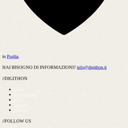
in
Puglia
.
HAI BISOGNO DI INFORMAZIONI?
info@digithon.it
//DIGITHON
Home
Regolamento
FAQ
Startups
Videos
//FOLLOW US