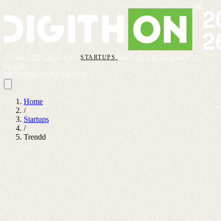
HOME
FINALISTI
FAQ
STARTUPS
VIDEOS
REGOLAMENTO
LOGIN
REGISTRAZIONI CHIUSE
Home
/
Startups
/
Trendd