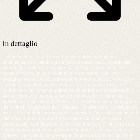
In dettaglio
Trendd è una piattaforma di influencer marketing dotata di
intelligenza artificiale disegnata per i business locali, in particolare
per tutte le attività che ricercano una tipologia pubblicitaria che
venga trasmessa da divi credibili, che crei passaparola e che
raggiunga persone locali. Attraverso il proprio algoritmo di calcolo
Trendd è in grado di analizzare in maniera oggettiva l’impatto
pubblicitario dei contenuti pubblicati da un influencer utilizzando i
dati che sono più importanti per chi commissiona la campagna
pubblicitaria. Ciò semplifica tutto il processo di scelta, monitoraggio
dei risultati e pagamento dell’influencer. In particolare la retribuzione
per i servizi pubblicitari eseguiti è commisurata ai risultati ottenuti ed
elaborata secondo un prezzo fisso relativo ad unità di misura
generata dalla combinazione di due dati: il numero di singoli profili
che vengono raggiunti dai contenuti pubblicati, e la percentuale di
follower che l’utente ha provenienti da una determinata città che il