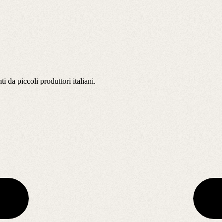
 da piccoli produttori italiani.