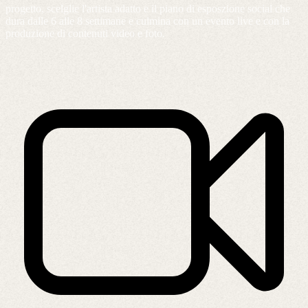
progetto, scelglie l'artista adatto e il piano di esposzione social che
dura dalle 6 alle 8 settimane e culmina con un evento live e con la
produzione di contenuti video e foto.