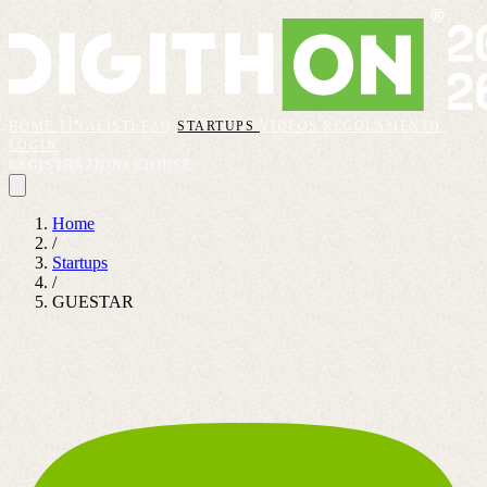
HOME
FINALISTI
FAQ
STARTUPS
VIDEOS
REGOLAMENTO
LOGIN
REGISTRAZIONI CHIUSE
Home
/
Startups
/
GUESTAR