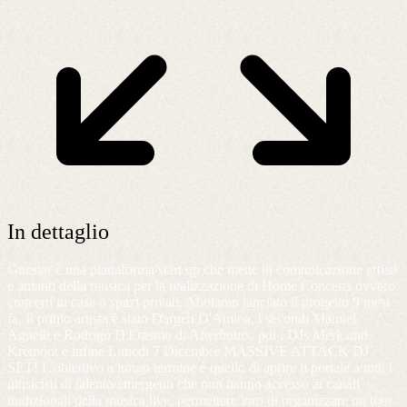
In dettaglio
Guestar è una piattaforma/start up che mette in comunicazione artisti
e amanti della musica per la realizzazione di Home Concerts ovvero
concerti in case o spazi privati. Abbiamo lanciato il progetto 9 mesi
fa. Il primo artista è stato Dargen D'Amico, i secondi Manuel
Agnelli e Rodrigo D'Erasmo di Afterhours, poi i DJs Merk and
Kremont e infine Lunedì 7 Dicembre MASSIVE ATTACK DJ
SET! L'obiettivo a lungo termine è quello di aprire il portale a tutti i
musicisti di talento/emergenti che non hanno accesso ai canali
tradizionali della musica live, permettere loro di organizzare un tour