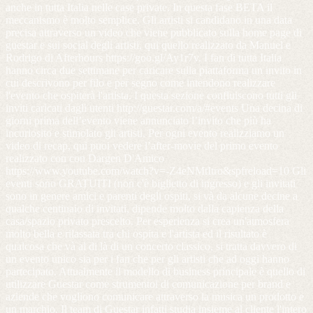
anche in tutta Italia nelle case private. In questa fase BETA il
meccanismo è molto semplice. Gli artisti si candidano in una data
precisa attraverso un video che viene pubblicato sulla home page di
guestar e sui social degli artisti, qui quello realizzato da Manuel e
Rodrigo di Afterhours https://goo.gl/Ay1r7v. I fan di tutta Italia
hanno circa due settimane per caricare sulla piattaforma un invito in
cui descrivono per filo e per segno come intendono realizzare
l'evento che ospiterà l'artista. I questa sezione confluiscono tutti gli
inviti caricati dagli utenti http://guestar.com/a/#events Una decina di
giorni prima dell’evento viene annunciato l’invito che più ha
incuriosito e stimolato gli artisti. Per ogni evento realizziamo un
video di recap, qui puoi vedere l’after-movie del primo evento
realizzato con con Dargen D'Amico
https://www.youtube.com/watch?v=-Z4eNMtItro&spfreload=10 Gli
eventi sono GRATUITI (non c'è biglietto di ingresso) e gli invitati
sono in genere amici e parenti degli ospiti, si và da alcune decine a
qualche centinaio di invitati, dipende molto dalla capienza della
casa/spazio privato prescelto. Per esperienza si crea un'atmosfera
molto bella e rilassata tra chi ospita e l'artista ed il risultato è
qualcosa che và al di là di un concerto classico, si tratta davvero di
un evento unico sia per i fan che per gli artisti che ad oggi hanno
partecipato. Attualmente il modello di business principale è quello di
utilizzare Guestar come strumentoi di comunicazione per brand e
aziende che vogliono comunicare attraverso la musica un prodotto e
un marchio. Il team di Guestar infatti studia insieme al cliente l'intero