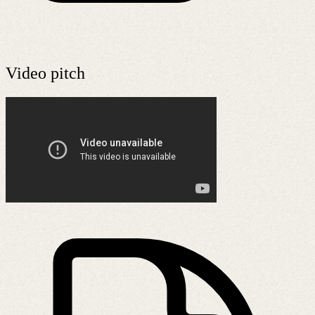
Video pitch