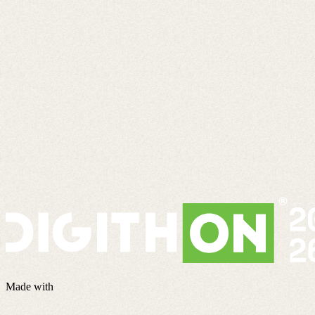
Made with