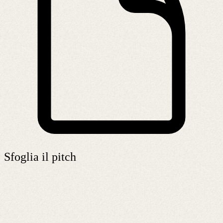
Sfoglia il pitch