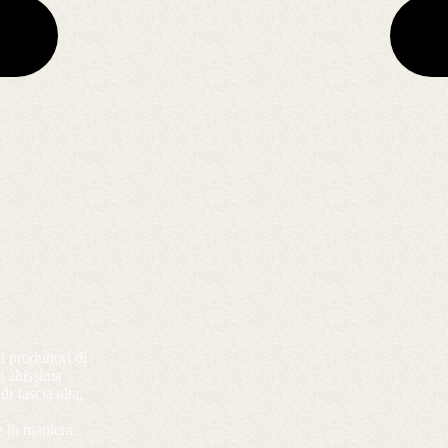
i produttori di
i altissima
i fascia alta,
 e in maniera