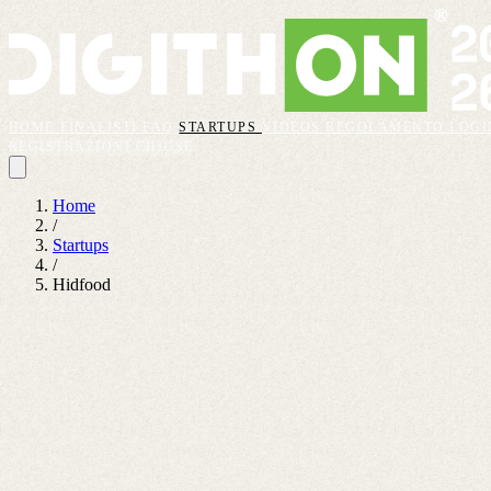
HOME
FINALISTI
FAQ
STARTUPS
VIDEOS
REGOLAMENTO
LOGI
REGISTRAZIONI CHIUSE
Home
/
Startups
/
Hidfood