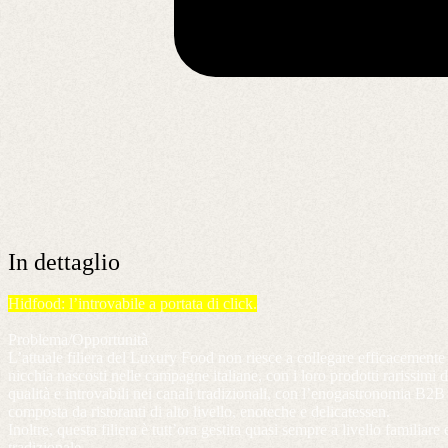
In dettaglio
Hidfood: l’introvabile a portata di click.
Problema/Opportunità
L’attuale filiera del Luxury Food non riesce a collegare efficacemente 
nicchia nascosti nelle campagne italiane, con i loro prodotti rarissimi d
qualità e introvabili nei canali tradizionali, con l’enogastronomia B2B d
composta da ristoranti di alto livello, enoteche e delicatessen.
Inoltre, questa filiera è tutt’ora gestita quasi sempre a livello familiare
tradizionale.