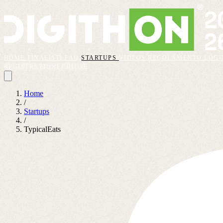
HOME
FINALISTI
FAQ
STARTUPS
VIDEOS
REGOLAMENTO
LOGI
REGISTRAZIONI CHIUSE
Home
/
Startups
/
TypicalEats