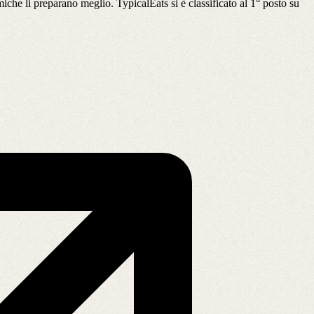
nomiche li preparano meglio. TypicalEats si è classificato al 1° posto su