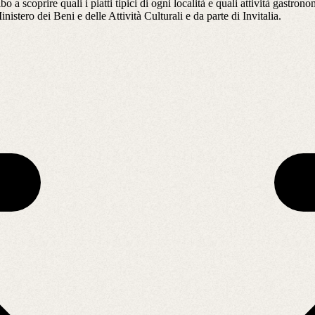
o a scoprire quali i piatti tipici di ogni località e quali attività gastro
tero dei Beni e delle Attività Culturali e da parte di Invitalia.