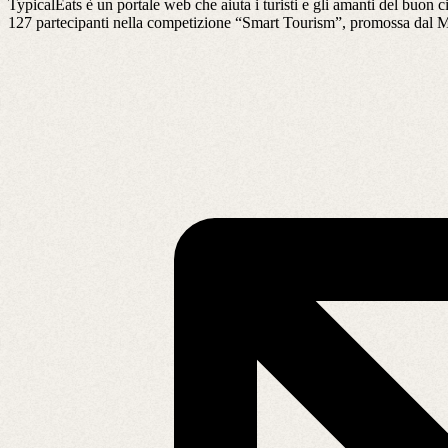
TypicalEats è un portale web che aiuta i turisti e gli amanti del buon cib
127 partecipanti nella competizione “Smart Tourism”, promossa dal Minis