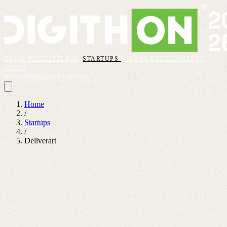
HOME
FINALISTI
FAQ
STARTUPS
VIDEOS
REGOLAMENTO
LOGIN
REGISTRAZIONI CHIUSE
Home
/
Startups
/
Deliverart