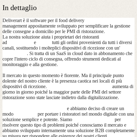
In dettaglio
Deliverart è il software per il food delivery
management appositamente sviluppato per semplificare la gestione
delle consegne a domicilio per le PMI di ristorazione.
La nostra soluzione aiuta i proprietari dei ristoranti
ad
organizzare
e
gestire
tutti gli ordini provenienti da tutti i diversi
canali, sostituendo i molteplici dispositivi di ricezione con un'
unica
piattaforma
. Si tratta di un SaaS in cloud dato in abbonamento che
copre l'intero ciclo di consegna, offrendo strumenti dedicati al
monitoraggio e alla gestione.
Il mercato in questo momento è fiorente. Ma il principale punto
dolente del nostro cliente è la presenza caotica nei locali di più
dispositivi di ricezione.
La necessità di un aggregatore
aumenta di
giorno in giorno poiché la maggior parte delle PMI del settore
ristorazione sono state lasciate indietro dalla digitalizzazione.
Abbiamo colto questa esigenza
e abbiamo deciso di creare un
modo
innovativo
per portare i ristoratori nel mondo digitale con una
soluzione semplice e potente. Siamo
la migliore squadra
per
risolvere questo tipo di problemi poiché conosciamo il mercato e
abbiamo sviluppato internamente una soluzione B2B completamente
su misura per rispondere alle esigenze dei nostri clienti.