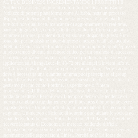
AL TUO BUSINESS INCREMENTANDO I PROFITTI ! Il
Problema La ricerca di prodotti e fornitori in Cina, nonostante
l’utilizzo di potenti piattaforme come Alibaba, resta un processo
dispendioso in termini di tempo per la presenza di migliaia di
fornitori non qualificati, mancanza di aggiornamenti in real-time,
barriere linguistiche, certificazioni non valide in Europa, quantità
minime di ordine, problemi di spedizione e doganali.Questo è un
ostacolo, per moltissime micro-imprese e negozi retail agli acquisti
diretti in Cina. Trovare fornitori con un buon rapporto qualità/prezzo
in poco tempo diventa un fattore critico per un business di successo.
La nostra soluzione -Invia la richiesta di prodotto tramite la web
application su Aliangel.eu; -In 48-72 ore aliangel ti invierà info su
1~3 fornitori qualificati con un prezzo competitivo; -Per gli acquisti
dove è necessaria una quantità minima puoi partecipare al group
order, che unisce clienti interessati agli stessi articoli; -Se richiesto
gestiamo per tuo conto l’ordine, la spedizione o l’intera
importazione; -Utilizzo del nostro database di articoli e fornitori, con
modalità predittiva Perchè ora? Il tempo è denaro, le tendenze di
mercato cambiano rapidamente e per il business è importante avere
risposte veloci e fornitori affidabili, in particolare in fasi economiche
stagnanti. Un metodo efficiente di sourcing può aiutare le società ad
espandere il loro business. Entro dicembre 2016 la Cina dovrebbe
ricevere lo status di Economia di mercato rendendo difficile
l’imposizione di dazi sulle merci da parte della UE con conseguente
incremento delle esportazioni Cinesi. Perchè noi? La forza del