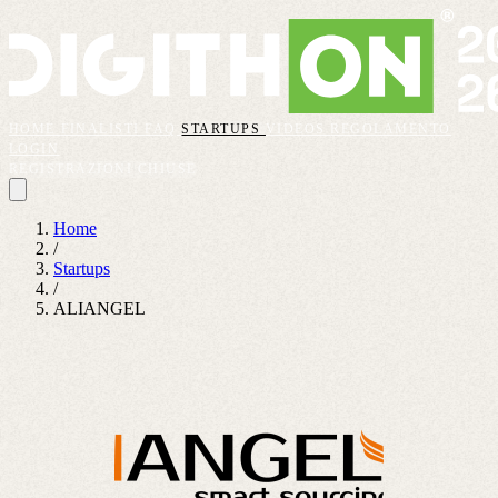
HOME
FINALISTI
FAQ
STARTUPS
VIDEOS
REGOLAMENTO
LOGIN
REGISTRAZIONI CHIUSE
Home
/
Startups
/
ALIANGEL