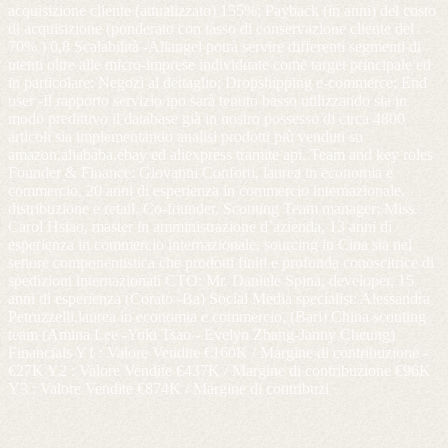
acquisizione cliente (attualizzato) 155%; Payback (in anni) del costo
di acquisizione (ponderato con tasso di conservazione cliente del
70% ) 0,8 Scalabilità -Aliangel potrà servire differenti segmenti di
utenti oltre alle micro-imprese individuate come target principale ed
in particolare: Negozi al dettaglio; Dropshipping e-commerce; End
user -Il rapporto servizio/ipo sarà tenuto basso utilizzando sia in
modo predittivo il database già in nostro possesso di circa 4800
articoli sia implementando analisi prodotti più venduti su
amazon,aliababa,ebay ed aliexpress tramite api. Team and key roles
Founder & Finance: Giovanni Conforti, laurea in economia e
commercio, 20 anni di esperienza in commercio internazionale,
distribuzione e retail. Co-founder, Scouting Team manager: Miss.
Carol Hsiao, master in amministrazione d’azienda, 13 anni di
esperienza in commercio internazionale, sourcing in Cina sia nel
settore componentistica che prodotti finiti e profonda conoscitrice di
spedizioni internazionali CTO: Mr. Daniele Spina, developer, 15
anni di esperienza (Corato -Ba) Social Media specialist: Alessandra
Petruzzelli,laurea in economia e commercio, (Bari) China scouting
team (Amina Lee -Yuki Tsao - Evelyn Zhang-Janny Cheung)
Financials Y1 : Valore Vendite €160K / Margine di contribuzione -
€27K Y2 : Valore Vendite €437K / Margine di contribuzione €96K
Y3 : Valore Vendite €874K / Margine di contribuzi