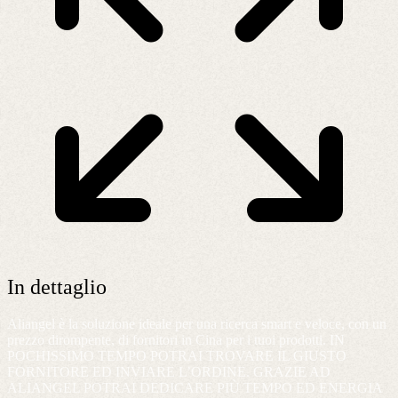
In dettaglio
Aliangel è la soluzione ideale per una ricerca smart e veloce, con un
prezzo dirompente, di fornitori in Cina per i tuoi prodotti. IN
POCHISSIMO TEMPO POTRAI TROVARE IL GIUSTO
FORNITORE ED INVIARE L’ORDINE. GRAZIE AD
ALIANGEL POTRAI DEDICARE PIÙ TEMPO ED ENERGIA