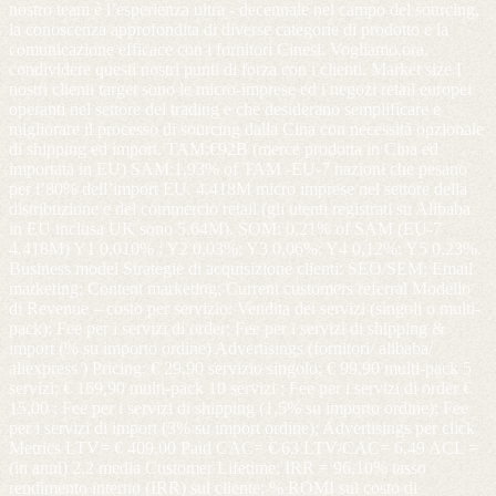
nostro team è l’esperienza ultra - decennale nel campo del sourcing,
la conoscenza approfondita di diverse categorie di prodotto e la
comunicazione efficace con i fornitori Cinesi. Vogliamo,ora,
condividere questi nostri punti di forza con i clienti. Market size I
nostri clienti target sono le micro-imprese ed i negozi retail europei
operanti nel settore del trading e che desiderano semplificare e
migliorare il processo di sourcing dalla Cina con necessità opzionale
di shipping ed import. TAM:€92B (merce prodotta in Cina ed
importata in EU) SAM:1,93% of TAM -EU-7 nazioni che pesano
per l’80% dell’import EU. 4.418M micro imprese nel settore della
distribuzione e del commercio retail (gli utenti registrati su Alibaba
in EU inclusa UK sono 5.64M). SOM: 0,21% of SAM (EU-7
4.418M) Y1 0,010% ; Y2 0,03%; Y3 0,06%; Y4 0,12%; Y5 0,23%.
Business model Strategie di acquisizione clienti: SEO/SEM; Email
marketing; Content marketing; Current customers referral Modello
di Revenue – costo per servizio: Vendita dei servizi (singoli o multi-
pack); Fee per i servizi di order; Fee per i servizi di shipping &
import (% su importo ordine) Advertisings (fornitori/ alibaba/
aliexpress ) Pricing: € 29,90 servizio singolo; € 99,90 multi-pack 5
servizi; € 169,90 multi-pack 10 servizi ; Fee per i servizi di order €
15,00 ; Fee per i servizi di shipping (1,5% su importo ordine); Fee
per i servizi di import (3% su import ordine); Advertisings per click
Metrics LTV= € 409,00 Paid CAC= € 63 LTV/CAC= 6,49 ACL =
(in anni) 2,2 media Customer Lifetime; IRR = 96,10% tasso
rendimento interno (IRR) sul cliente; % ROMI sul costo di