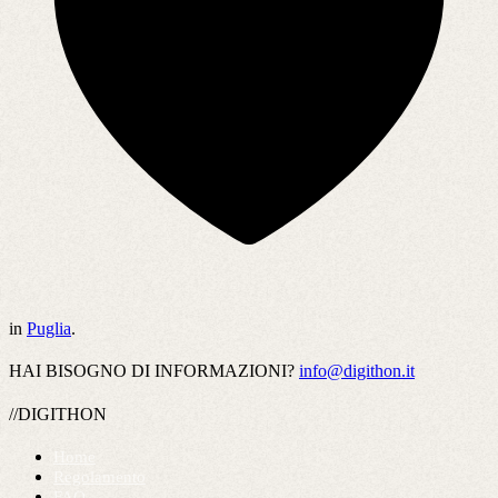
in
Puglia
.
HAI BISOGNO DI INFORMAZIONI?
info@digithon.it
//DIGITHON
Home
Regolamento
FAQ