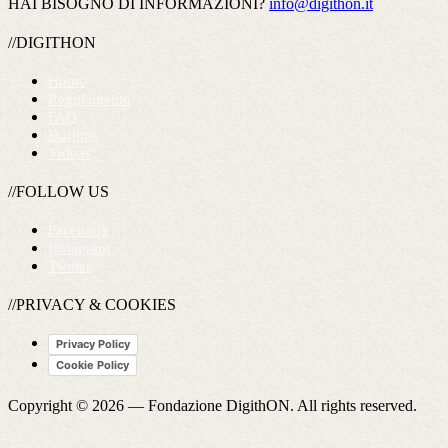
HAI BISOGNO DI INFORMAZIONI?
info@digithon.it
//DIGITHON
Home
Regolamento
FAQ
Startups
Videos
//FOLLOW US
Facebook
Instagram
Twitter
//PRIVACY & COOKIES
Privacy Policy
Cookie Policy
Copyright © 2026 —
Fondazione DigithON
. All rights reserved.