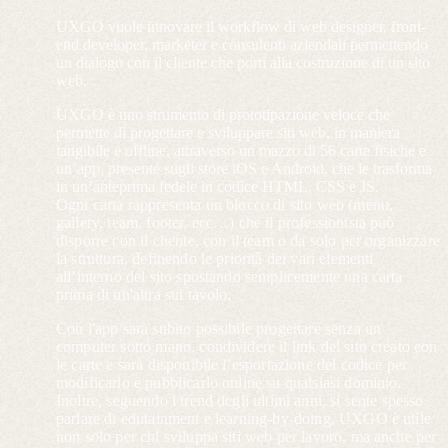
UXGO vuole innovare il workflow di web designer, front-
end developer, marketer e consulenti aziendali permettendo
un dialogo con il cliente che porti alla costruzione di un sito
web.
UXGO è uno strumento di prototipazione veloce che
permette di progettare e sviluppare siti web, in maniera
tangibile e offline, attraverso un mazzo di 56 carte fisiche e
un’app, presente sugli store iOS e Android, che le trasforma
in un’anteprima fedele in codice HTML, CSS e JS.
Ogni carta rappresenta un blocco di sito web (menu,
gallery, team, footer, ecc…) che il professionista può
disporre con il cliente, con il team o da solo per organizzare
la struttura, definendo le priorità dei vari elementi
all’interno del sito spostando semplicemente una carta
prima di un'altra sul tavolo.
Con l'app sarà subito possibile progettare senza un
computer sotto mano, condividere il link del sito creato con
le carte e sarà disponibile l’esportazione del codice per
modificarlo e pubblicarlo online su qualsiasi dominio.
Inoltre, seguendo i trend degli ultimi anni, si sente spesso
parlare di edutainment e learning-by-doing, UXGO è utile
non solo per chi sviluppa siti web per lavoro, ma anche per