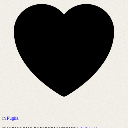
in
Puglia
.