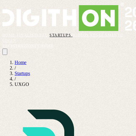
HOME
FINALISTI
FAQ
STARTUPS
VIDEOS
REGOLAMENTO
LOGIN
REGISTRAZIONI CHIUSE
Home
/
Startups
/
UXGO