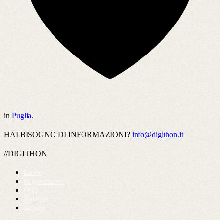
in
Puglia
.
HAI BISOGNO DI INFORMAZIONI?
info@digithon.it
//DIGITHON
Home
Regolamento
FAQ
Startups
Videos