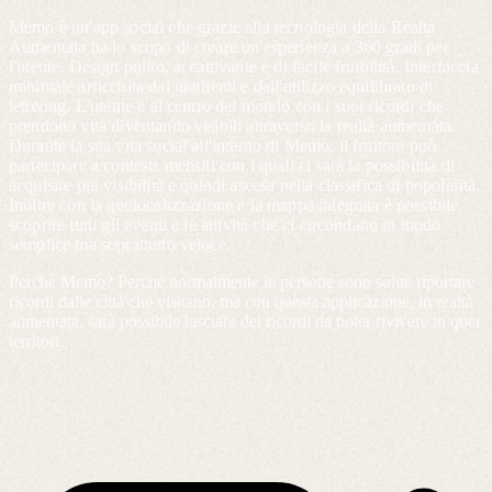
Memo è un'app social che grazie alla tecnologia della Realtà
Aumentata ha lo scopo di creare un'esperienza a 360 gradi per
l'utente. Design pulito, accattivante e di facile fruibilità. Interfaccia
minimale arricchita dai gradienti e dall'utilizzo equilibrato di
lettering. L'utente è al centro del mondo con i suoi ricordi che
prendono vita diventando visibili attraverso la realtà aumentata.
Durante la sua vita social all'interno di Memo, il fruitore può
partecipare a contests mensili con i quali ci sarà la possibilità di
acquisire più visibilità e quindi ascesa nella classifica di popolarità.
Inoltre con la geolocalizzazione e la mappa integrata è possibile
scoprire tutti gli eventi e le attività che ci circondano in modo
semplice ma soprattutto veloce.
Perchè Memo? Perché normalmente le persone sono solite riportare
ricordi dalle città che visitano, ma con questa applicazione, in realtà
aumentata, sarà possibile lasciare dei ricordi da poter rivivere in quei
territori.