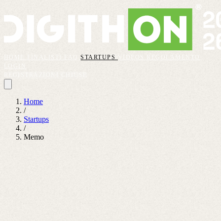
HOME
FINALISTI
FAQ
STARTUPS
VIDEOS
REGOLAMENTO
LOGIN
REGISTRAZIONI CHIUSE
Home
/
Startups
/
Memo