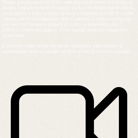
Pladge people nasce nel 2018 come azienda di ricerca e sviluppo in
ambito formazione/ricerca/sviluppo ed ha consolidato queste attività
partecipando a bandi pubblici di ricerca finanziati dal MIUR e dalle
regioni con il coinvolgimento della Comunità Europea e svolgendo
con successo numerosi progetti di ricerca in partnership con il
EIPASS, Università pegaso, e con aziende leader in campo della
formazione.
L’azienda svolge inoltre attività di consulenza relativamente al
trasferimento delle tecnologie ed offre servizi di ricerca a contratto.