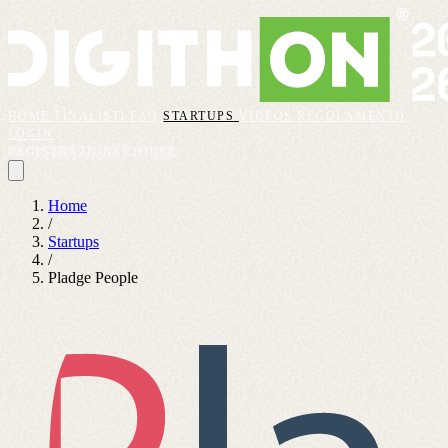
HOME
FINALISTI
FAQ
STARTUPS
VIDEOS
REGOLAMENTO
LOGIN
REGISTRAZIONI CHIUSE
Home
/
Startups
/
Pladge People