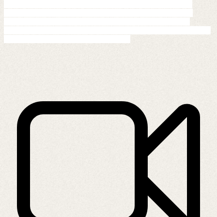
Il sistema prevede anche una piattaforma di servizi rivolti agli 
esercenti per la gestione delle loyalty – programmi fedeltà, un 
servizio di certificazione delle recensioni e statistiche sui dati 
aggregati, con analisi approfondite elaborate utilizzando tecniche di 
intelligenza artificiale e machine learning.