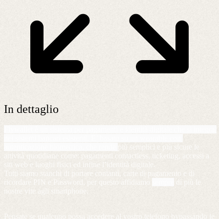
In dettaglio
Flywallet è un sistema per pagamenti e identità digitale che si integra 
nei sistemi bancari esistenti. E’ basato su un wearable con 
autenticazione biometrica, che rende 
più semplici e più sicure le 
attività quotidiane come: pagamenti contactless, ticketing, accessi a 
siti web e luoghi fisici ed infine l’identità digitale.
Tutti siamo stanchi di portare contanti, carte di pagamento e di 
ricordare PIN e Password, per questo affidiamo 
sempre
 di più le 
nostre vite agli smartphone.  
Pensate se qualcuno possa accedere al vostro telefono bypassando le 