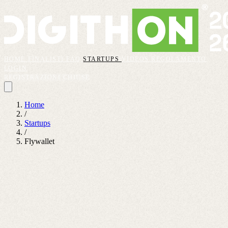
HOME
FINALISTI
FAQ
STARTUPS
VIDEOS
REGOLAMENTO
LOGIN
REGISTRAZIONI CHIUSE
Home
/
Startups
/
Flywallet