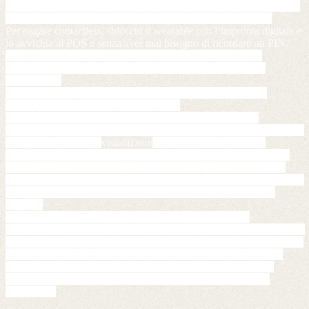
maggiore praticità e rapidità, senza dover preoccuparsi di avere con 
sé il portafoglio o di avere la batteria dello smartphone carica.
Per pagare contactless, sblocchi il wearable con l’impronta digitale e 
lo avvicina al POS e senza aver mai bisogno di ricordare un PIN. 
Il nostro sistema con brevetto internazionale PCT in corso, 
 garantisce la massima sicurezza: ogni transazione è unica e 
temporanea. 
Arrivando a tre fattori di sicurezza (possesso, biometria, Pin 
Dinamico) con la semplicità di un gesto.
Con l’app companion potrai associare i tuoi conti, carte di 
pagamento e digital wallet, inviare denaro ai tuoi amici, gestire i tuoi 
programmi di loyalty, 
visualizzare
 le promozioni dei negozi 
convenzionati e avere una panoramica sulle tue finanze personali.
Il nostro obiettivo è farti lasciare il portafoglio a casa, per questo 
abbiamo pensato anche a integrare tutte le tessere di cui hai bisogno, 
come ad esempio quelle per il trasporto pubblico, la palestra e 
l’ufficio.
In futuro, a seguito di opportuni accordi con la Pubblica 
Amministrazione, potrai usare il dispositivo per gestire la tua identità 
digitale online e offline. Online attraverso l’integrazione con SPID e 
offline attraverso una rete di terminali per l’identificazione della 
persona in dotazione ai pubblici ufficiali; basterà avvicinare il 
dispositivo ai terminali e identificarsi in modo analogo ad un 
pagamento.