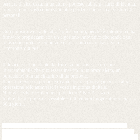
barriere di sicurezza, in un attimo potreste subire un furto di identità, 
trovarvi con i vostri conti svuotati e perdere l’accesso ai vostri dati 
personali.
Con il nostro wearable tutto è più al sicuro, perchè è autonomo e ha 
firmware proprietario con un algoritmo innovativo che rende ogni 
transazione unica e temporanea e per confermare basta solo 
l’impronta digitale.
Il device è indipendente dal form factor, dove c’è un core 
intercambiabile che può essere inserito in un braccialetto, un 
portachiavi o in un cinturino di un orologio.
Il nostro device vi permette di autenticare ogni pagamento e altra 
operazione solo attraverso la vostra impronta digitale.
Non vi servirà ricordare mai più alcun PIN o Password.
Inoltre, ha un prezzo accessibile a tutti ed una lunga autonomia, fino 
30 a giorni.
Il dispositivo è costituito da un core principale che potrà essere 
integrato in vari oggetti indossabili (braccialetti, orologi, cinturini e 
portachiavi) e consentirà di effettuare i pagamenti di tutti i giorni con 