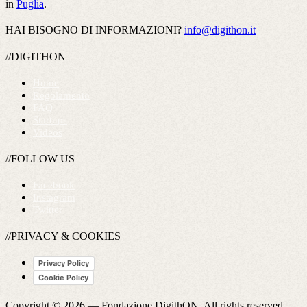
in
Puglia
.
HAI BISOGNO DI INFORMAZIONI?
info@digithon.it
//DIGITHON
Home
Regolamento
FAQ
Startups
Videos
//FOLLOW US
Facebook
Instagram
Twitter
//PRIVACY & COOKIES
Privacy Policy
Cookie Policy
Copyright © 2026 —
Fondazione DigithON
. All rights reserved.