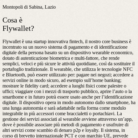
Montopoli di Sabina, Lazio
Cosa è
Flywallet?
Flywallet è una startup innovativa fintech, il nostro core business è
incentrato su un nuovo sistema di pagamento e di identificazione
digitale della persona basato su un dispositivo wearable economico,
dotato di autenticazione biometrica e multi-fattore, che rende
semplici, veloci e più sicure le attività quotidiane, così da sostituire il
portafoglio tradizionale. Il wearable, che utilizza le tecnologie NFC
e Bluetooth, può essere utilizzato per: pagare nei negozi; accedere a
servizi online in modo sicuro, ad esempio sull’home banking;
mostrare le fidelity card; accedere a luoghi fisici come palestre o
uffici; viaggiare con i mezzi di trasporto pubblico, aprire l’auto o la
smarthome e in futuro potrà essere usato anche per l’identificazione
digitale. Il dispositivo opera in modo autonomo dallo smartphone, ha
una lunga autonomia e sarà adattabile nella forma come modulo
integrabile in più accessori come braccialetti o portachiavi. La
gestione dei servizi associati al wearable avviene attraverso un’app,
dove è possibile associare più metodi di pagamento e usufruire di
altri servizi come scambio di denaro p2p e loyalty. Il sistema, in
corso di brevetto internazionale PCT e con marchio UE, prevede