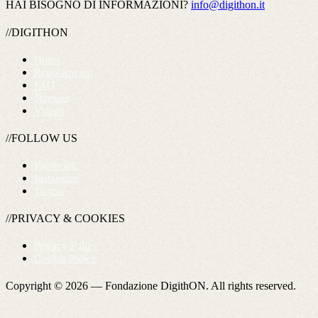
HAI BISOGNO DI INFORMAZIONI?
info@digithon.it
//DIGITHON
Home
Regolamento
FAQ
Startups
Videos
//FOLLOW US
Facebook
Instagram
Twitter
//PRIVACY & COOKIES
Privacy Policy
Cookie Policy
Copyright © 2026 —
Fondazione DigithON
. All rights reserved.