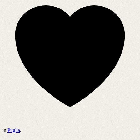
in
Puglia
.