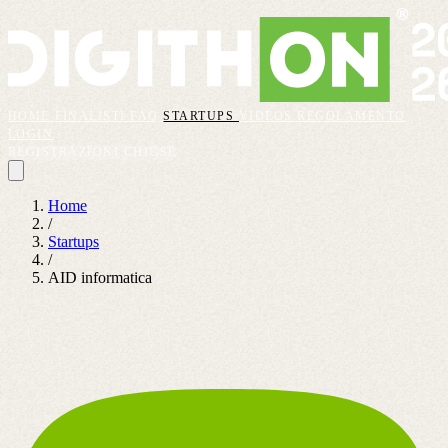
HOME
FINALISTI
FAQ
STARTUPS
VIDEOS
REGOLAMENTO
LOGIN
REGISTRAZIONI CHIUSE
Home
/
Startups
/
AID informatica