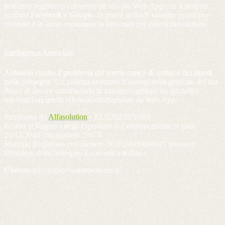
potranno registrarsi velocemente alla tua Web App con il proprio
account
Facebook
e
Google
. In pochi secondi saranno pronti per
ordinare e tu avrai comunque la loro mail per poterli ricontattare.
Intelligenza Artificiale
Abbiamo risolto il problema del sovraccarico di ordini e dei ritardi
nelle consegne
. Un sistema avanzato ti aiuterà nella gestione del tuo
flusso di lavoro coordinando in maniera capillare sia gli ordini
telefonici sia quelli effettuati direttamente da Web App.
Realizzato da
Alfasolution
- P.I. 02027870563
Iscritto al Registro degli Operatori di Comunicazione in data
21/12/2010 con numero 20478
Marchio Registrato con numero 302020000004927 presso il
Ministero dello Sviluppo Economico Italiano
Ulteriori info https://vorreiordinare.it/