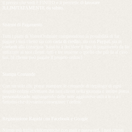
il prezzo che vedi è FINITO e ti permette di
lavorare
ILLIMITATAMENTE da subito
.
Sistemi di Pagamento
Tutti i piani di VorreiOrdinare comprendono la possibilità di far
pagare i tuoi clienti sia con
carta di credito
, sia con
Paypal
, sia in
contanti
alla consegna. Sarai tu a decidere il tipo di pagamento da far
utilizzare ai tuoi clienti: tutti e tre insieme o quello che più fa al caso
tuo. (il cliente può pagare il proprio ordine)
Stampa Comande
Con un solo clic potrai stampare le comande di riepilogo di ogni
singolo ordine effettuato dai tuoi clienti nella giornata e inoltre potrai
personalizzarlo
aggiungendo delle note aggiuntive utili a te o a i
fattorini che dovranno consegnare l’ordine.
Registrazione Rapida con Facebook e Google
Niente più trafile chilometriche con mail e password. I tuoi clienti