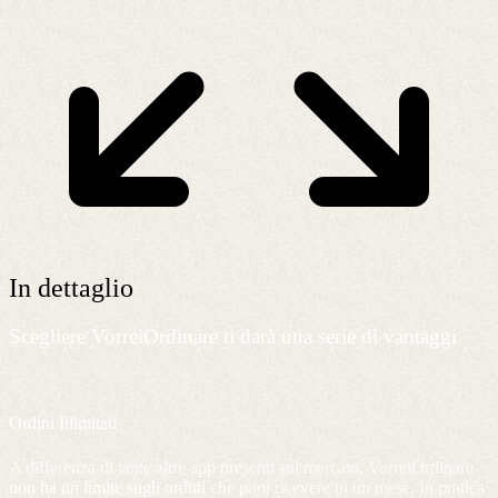
In dettaglio
Scegliere VorreiOrdinare ti darà una serie di vantaggi
Ordini Illimitati
A differenza di tante altre app presenti sul mercato, VorreiOrdinare
non ha un limite sugli ordini
che puoi ricevere in un mese. In pratica