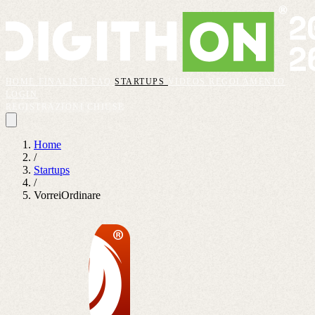
HOME
FINALISTI
FAQ
STARTUPS
VIDEOS
REGOLAMENTO
LOGIN
REGISTRAZIONI CHIUSE
Home
/
Startups
/
VorreiOrdinare