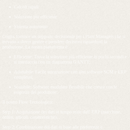
Calcoli rapidi
Soluzione più efficiente
Sistema autonomo
Cogitx fornisce un supporto decisionale per i Plant Managers che si
trovano a dover gestire e prendere decisioni riguardanti la
produzione. La nostra piattaforma è:
Efficiente: Trova la soluzione più efficiente in pochi secondi e
si interfaccia con un diagramma GANTT;
Adattabile: Facile integrazione con altri software SCM e ERP
complessi;
Scalabile: Software modulare flessibile che cresce con le
esigenze del produttore;
Il nostro Flow Tecnologico:
Step 1: Acquisizione dei dati in tempo reale dall' ERP (macchine,
ordini, articoli, caratteristiche),
Step 2: Combinazione dei dati in base alle preferenze e