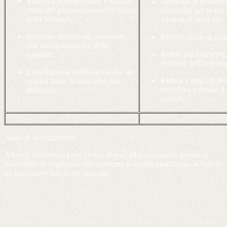
Visibilità in tempo reale e visione
Aumenta la produttiv
totale dei processi interni ed esterni
flessibilità per le nu
della fabbrica,
varianti di prodotto,
Processo decisionale autonomo
Riduce i costi di pr
con analisi dinamica delle
Rende più efficiente 
variabili,
gestione dell'inventa
L'intelligenza artificiale basata sui
Riduce i tempi di fe
reward trova la soluzione più
macchina e riduce il 
efficiente.
market.
Stato di avanzamento:
A breve inizieremo i test presso diversi Manufacturers, questo ci
permetterà di migliorare ulteriormente la nostra piattaforma al fine di
un successivo lancio sul mercato