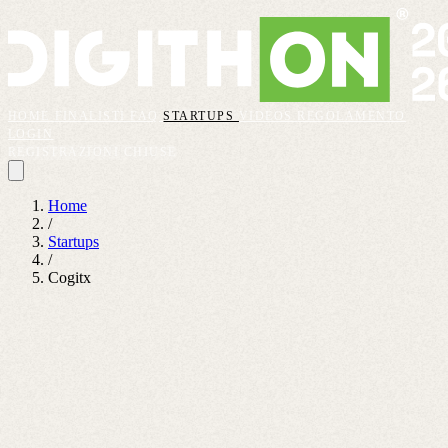
HOME
FINALISTI
FAQ
STARTUPS
VIDEOS
REGOLAMENTO
LOGIN
REGISTRAZIONI CHIUSE
Home
/
Startups
/
Cogitx