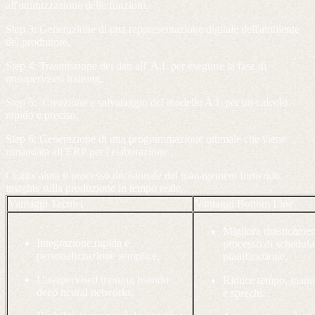
all'ottimizzazione delle funzioni,
Step 3: Generazione di una rappresentazione digitale dell'ambiente
del produttore,
Step 4: Trasmissione dei dati all' A.I. per eseguire la fase di
unsupervised training,
Step 5: Creazione e salvataggio del modello A.I. per un calcolo
rapido e preciso,
Step 6: Generazione di una programmazione ottimale che viene
rimandata all’ERP per l'elaborazione
Cogitx aiuta il processo decisionale del management fornendo
insights sulla produzione in tempo reale.
Vantaggi Tecnici
Vantaggi Bottom Line
Migliora drasticamen
Integrazione rapida e
processo di schedula
personalizzazione semplice,
pianificazione,
Unsupervised training usando
Riduce tempo, manu
deep neural networks,
e sprechi.