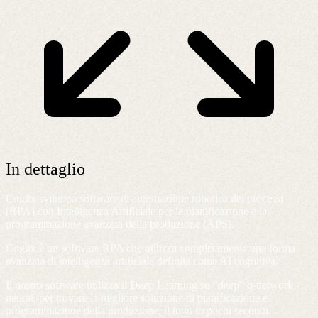
In dettaglio
Cogitx sviluppa software di automazione robotica dei processi
(RPA) con Intelligenza Artificiale per la pianificazione e la
programmazione avanzata della produzione (APS).
Cogitx è un software RPA che utilizza completamente una forma
avanzata di intelligenza artificiale definita come AI cognitiva.
Il nostro software utilizza il Deep Learning su “deep” q-network
neurali per trovare la migliore soluzione di pianificazione e
programmazione della produzione, il tutto in pochi secondi.