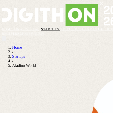
HOME
FINALISTI
FAQ
STARTUPS
VIDEOS
REGOLAMENTO
LOGI
REGISTRAZIONI CHIUSE
Home
/
Startups
/
Aladino World