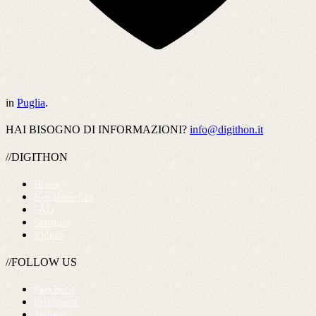
in
Puglia
.
HAI BISOGNO DI INFORMAZIONI?
info@digithon.it
//DIGITHON
Home
Regolamento
FAQ
Startups
Videos
//FOLLOW US
Facebook
Instagram
Twitter