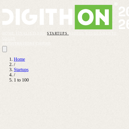
HOME
FINALISTI
FAQ
STARTUPS
VIDEOS
REGOLAMENTO
LOGIN
REGISTRAZIONI CHIUSE
Home
/
Startups
/
1 to 100