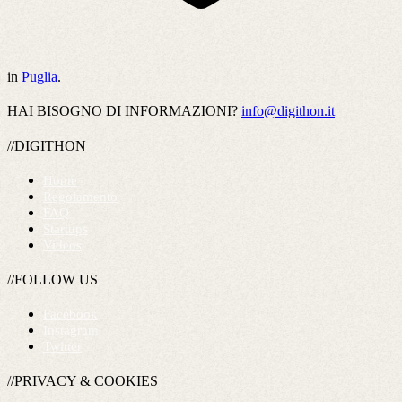
in
Puglia
.
HAI BISOGNO DI INFORMAZIONI?
info@digithon.it
//DIGITHON
Home
Regolamento
FAQ
Startups
Videos
//FOLLOW US
Facebook
Instagram
Twitter
//PRIVACY & COOKIES