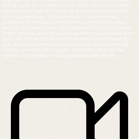
10% di equity, che sta valutando. Con questi soldi si provvederà a
realizzare la pre serie del prodotto da distribuire a centri medicali
sportivi e diabetici per validare la soletta ed esser pronti alla
produzione. È necessario consolidare una partnership in campo
medicale per capire le regole del mercato ed indirizzare il prodotto.
Inoltre, terminata la fase di validazione, è necessario investire nuove
risorse sia nella produzione che nel marketing. Noi crediamo che
Aria abbia come grande potenzialità quella di incrementare negli
anni una serie di prodotti wearable sia in ambito medicale che
sportivo, volti a migliorare la vita quotidiana delle persone.