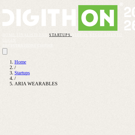
HOME
FINALISTI
FAQ
STARTUPS
VIDEOS
REGOLAMENTO
LOGIN
REGISTRAZIONI CHIUSE
Home
/
Startups
/
ARIA WEARABLES