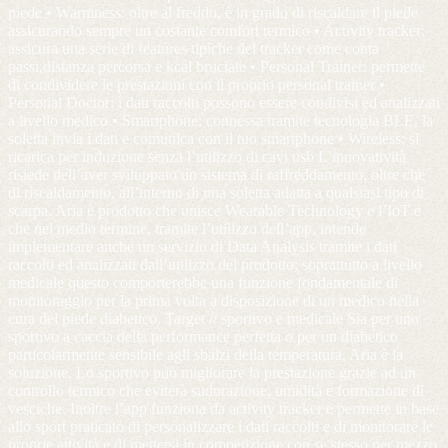
piede • Warmness: oltre al freddo, è in grado di riscaldare il piede
assicurando sempre un costante comfort termico • Activity tracker:
assicura una serie di features tipiche del tracker come conta
passi,distanza percorsa e kcal bruciate • Personal Trainer: permette
di condividere le prestazioni con il proprio personal trainer •
Personal Doctor: i dati raccolti possono essere condivisi ed analizzati
a livello medico • Smartphone: connessa tramite tecnologia BLE, la
soletta invia i dati e comunica con il tuo smartphone • Wireless: si
ricarica per induzione senza l’utilizzo di cavi usb L’innovatività
risiede nell’aver sviluppato un sistema di raffreddamento, oltre che
di riscaldamento, all’interno di una soletta adatta a qualsiasi tipo di
scarpa. Aria è prodotto che unisce Wearable Technology e l’IoT e
che nel medio termine, tramite l’utilizzo dell’app, intende
implementare anche un servizio di Data Analysis tramite i dati
raccolti ed analizzati dall’utilizzo del prodotto; soprattutto a livello
medicale questo comporterebbe una funzione fondamentale di
monitoraggio per la prima volta a disposizione di un medico nella
cura del piede diabetico. Target // sportivo e medicale Sia per uno
sportivo a caccia della performance perfetta o per un diabetico
particolarmente sensibile agli sbalzi della temperatura, Aria è la
soluzione. Lo sportivo può migliorare la prestazione grazie ad un
controllo termico che eviterà sudorazione, umidità e formazione di
vesciche. Inoltre l’app funziona da activity tracker e permette in base
allo sport praticato di personalizzare i dati raccolti e di monitorare le
proprie attività e di mettersi in competizione con se stesso per mezzo