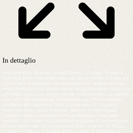
In dettaglio
Aria Wearables, the active thermal footbed. Al mondo ci sono 14
miliardi di piedi e tutti almeno una volta hanno sofferto il freddo o il
caldo. Aria è la soluzione a questo problema. E’ la prima ed unica
soletta intelligente che, tramite una tecnologia brevettata, riscalda e/o
raffredda il piede. Assicura un costante comfort termico, dà sollievo
a chi soffre dei cambiamenti di temperatura ed offre un supporto
intelligente per il benessere fisico dell’individuo. E’ un activity
tracker che conta i passi, le distanze percorse, le kcal bruciate,
controlla la postura e monitora le tue performances; tiene sotto
controllo i tuoi obiettivi e ti permette di migliorare le tue prestazioni
e condividere i dati con il tuo personal trainer o medico di fiducia.
Features • Coldness: è la prima soletta in grado di raffreddare il