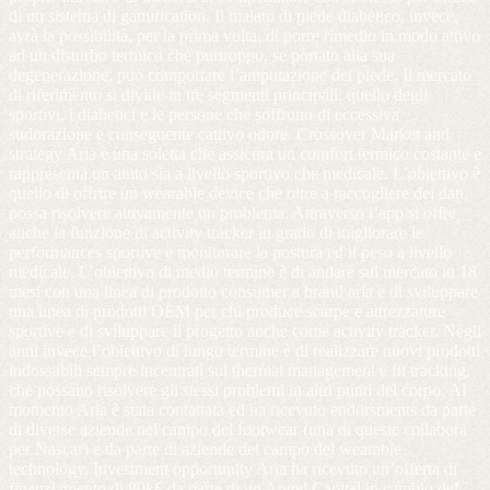
di un sistema di gamification. Il malato di piede diabetico, invece,
avrà la possibilità, per la prima volta, di porre rimedio in modo attivo
ad un disturbo termico che purtroppo, se portato alla sua
degenerazione, può comportare l’amputazione del piede. Il mercato
di riferimento si divide in tre segmenti principali: quello degli
sportivi, i diabetici e le persone che soffrono di eccessiva
sudorazione e conseguente cattivo odore. Crossover Market and
strategy Aria è una soletta che assicura un comfort termico costante e
rappresenta un aiuto sia a livello sportivo che medicale. L’obiettivo è
quello di offrire un wearable device che oltre a raccogliere dei dati,
possa risolvere attivamente un problema. Attraverso l’app si offre
anche la funzione di activity tracker in grado di migliorare le
performances sportive e monitorare la postura ed il peso a livello
medicale. L’obiettivo di medio termine è di andare sul mercato in 18
mesi con una linea di prodotto consumer a brand aria e di sviluppare
una linea di prodotti OEM per chi produce scarpe e attrezzature
sportive e di sviluppare il progetto anche come activity tracker. Negli
anni invece l’obiettivo di lungo termine è di realizzare nuovi prodotti
indossabili sempre incentrati sul thermal management e fit tracking,
che possano risolvere gli stessi problemi in altri punti del corpo. Al
momento Aria è stata contattata ed ha ricevuto endorsments da parte
di diverse aziende nel campo del footwear (una di queste collabora
per Nascar) e da parte di aziende del campo del wearable
technology. Investment opportunity Aria ha ricevuto un’offerta di
finanziamento di 80k€ da parte di un Angel Capital in cambio del