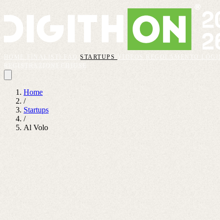
HOME
FINALISTI
FAQ
STARTUPS
VIDEOS
REGOLAMENTO
LOGI
REGISTRAZIONI CHIUSE
Home
/
Startups
/
Al Volo