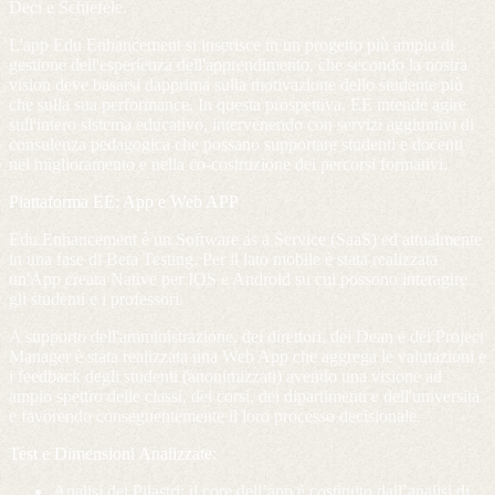
Deci e Schiefele.
L'app Edu Enhancement si inserisce in un progetto più ampio di
gestione dell'esperienza dell'apprendimento, che secondo la nostra
vision deve basarsi dapprima sulla motivazione dello studente più
che sulla sua performance. In questa prospettiva, EE intende agire
sull'intero sistema educativo, intervenendo con servizi aggiuntivi di
consulenza pedagogica che possano supportare studenti e docenti
nel miglioramento e nella co-costruzione dei percorsi formativi.
Piattaforma EE: App e Web APP
Edu Enhancement è un Software as a Service (SaaS) ed attualmente
in una fase di Beta Testing. Per il lato mobile è stata realizzata
un'App creata Native per IOS e Android su cui possono interagire
gli studenti e i professori.
A supporto dell'amministrazione, dei direttori, dei Dean e dei Project
Manager è stata realizzata una Web App che aggrega le valutazioni e
i feedback degli studenti (anonimizzati) avendo una visione ad
ampio spettro delle classi, dei corsi, dei dipartimenti e dell'università
e favorendo conseguentemente il loro processo decisionale.
Test e Dimensioni Analizzate:
Analisi dei Pilastri
: il core dell’app è costituito dall’analisi di