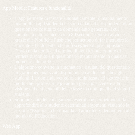
App Mobile: Features e funzionalità
L’app permette di inviare automaticamente (o manualmente)
una notifica agli studenti che sono chiamati a rispondere ad un
questionario costituito da domande auto generate, il cui
completamento richiede circa 80 secondi. Questo avviene
grazie alle Notifiche Push che permettono di far interagire lo
studente ed il docente, che può scegliere di pre-impostare
l’invio della notifica al termine di ogni lezione oppure di
rendere disponibile il questionario manualmente in qualsiasi
momento a lui utile.
L’algoritmo converte in automatico i risultati del questionario
in grafici personalizzati disponibili sia al docente che agli
studenti. Le domande vengono anonimizzate ed aggregate in
modo che i professori e gli admin possano accedere alla
visione dei dati generali della classe ma non quelli dei singoli
studenti.
Sono presenti dei collegamenti esterni che permettono di far
approfondire allo studente determinati argomenti visitando la
sezione “Esplora”, che rimanda ad articoli o video inerenti al
mondo dell’Education.
Web App: