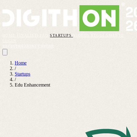
HOME
FINALISTI
FAQ
STARTUPS
VIDEOS
REGOLAMENTO
LOGIN
REGISTRAZIONI CHIUSE
Home
/
Startups
/
Edu Enhancement