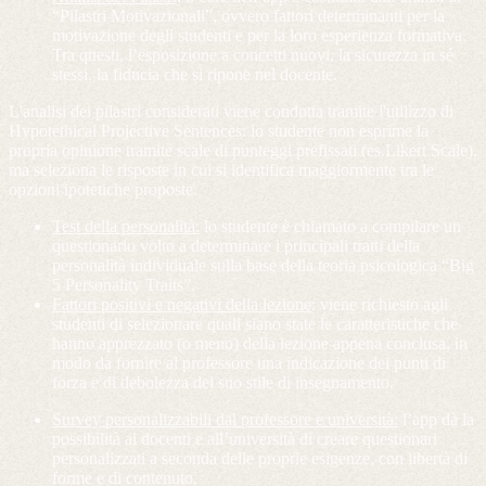
“Pilastri Motivazionali”, ovvero fattori determinanti per la
motivazione degli studenti e per la loro esperienza formativa.
Tra questi, l’esposizione a concetti nuovi, la sicurezza in sé
stessi, la fiducia che si ripone nel docente.
L'analisi dei pilastri considerati viene condotta tramite l'utilizzo di
Hypotethical Projective Sentences: lo studente non esprime la
propria opinione tramite scale di punteggi prefissati (es.Likert Scale),
ma seleziona le risposte in cui si identifica maggiormente tra le
opzioni ipotetiche proposte.
Test della personalità:
lo studente è chiamato a compilare un
questionario volto a determinare i principali tratti della
personalità individuale sulla base della teoria psicologica “Big
5 Personality Traits”.
Fattori positivi e negativi della lezione
: viene richiesto agli
studenti di selezionare quali siano state le caratteristiche che
hanno apprezzato (o meno) della lezione appena conclusa, in
modo da fornire al professore una indicazione dei punti di
forza e di debolezza del suo stile di insegnamento.
Survey personalizzabili dal professore e università:
l’app dà la
possibilità ai docenti e all’università di creare questionari
personalizzati a seconda delle proprie esigenze, con libertà di
forme e di contenuto.