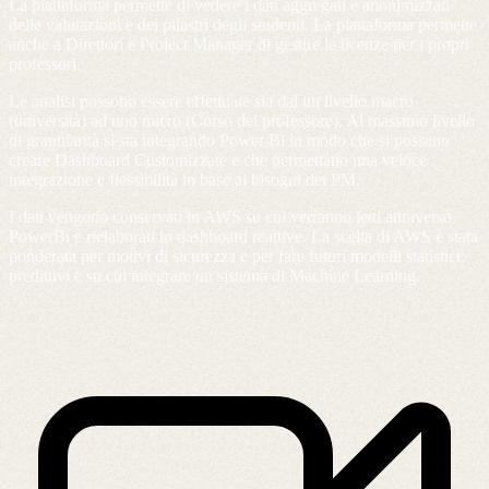
La piattaforma permette di vedere i dati aggregati e anonimizzati
delle valutazioni e dei pilastri degli studenti. La piattaforma permette
anche a Direttori e Project Manager di gestire le licenze per i propri
professori.
Le analisi possono essere effettuate sia dal un livello macro
(università) ad uno micro (Corso del professore). Al massimo livello
di granularità si sta integrando Power Bi in modo che si possano
creare Dashboard Customizzate e che permettano una veloce
integrazione e flessibilità in base ai bisogni dei PM.
I dati vengono conservati in AWS su cui verranno letti attraverso
PowerBi e rielaborati in dashboard reattive. La scelta di AWS è stata
ponderata per motivi di sicurezza e per fare futuri modelli statistici,
predittivi e su cui integrare un sistema di Machine Learning.