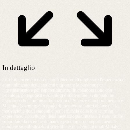
In dettaglio
Edu Enhancement nasce con l'obiettivo di migliorare l'esperienza di
apprendimento degli studenti e riportare la passione per
l'insegnamento e per l'apprendimento. In collaborazione con
psicologi, pedagogisti e sociologi è stato quindi sviluppato un
algoritmo che, combinando nozioni di Scienze Comportamentali e
Machine Learning, è in grado di monitorare fattori chiave per la
motivazione degli studenti e per l'efficacia della loro learning
experience. Lo sviluppo della metodologia utilizzata è stato inoltre
supportato da ricerche di matrice psicologico-comportamentale
condotte su pubblicazioni scientifiche di esponenti quali Mihaly,