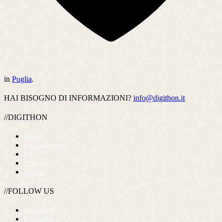
in
Puglia
.
HAI BISOGNO DI INFORMAZIONI?
info@digithon.it
//DIGITHON
Home
Regolamento
FAQ
Startups
Videos
//FOLLOW US
Facebook
Instagram