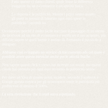
Fatto questo ci siamo chiesti, quale fosse la differenza
maggiore tra un e-commerce e un’attività fisica.
La risposta è la pubblicità. Mentre i primi sanno quanto
gli porta in termini di fatturato ogni euro speso in
pubblicità i secondi no.
Ovviamente perché è molto facile tracciare il passaggio di un utente
da facebook ad un sito di ecommerce e verificare il suo acquisto, più
difficile sapere se quell’utente è andato da Fernando il pizzaiolo a
mangiare.
Abbiamo così sviluppato un servizio di tracciamento ads col quale è
possibile avere queste metriche anche per le attività fisiche.
Non sapere quanti click e views hai ricevuto sui social, ma quanti
clienti hai ottenuto per ogni euro investito in pubblicità online.
Per darvi un’idea di quanto possa incidere, secondo Facebook e
Google questa metrica per gli ecommerce rende le pubblicità più
profittevoli di almeno il 500%.
La vera rivoluzione che il retail stava aspettando.