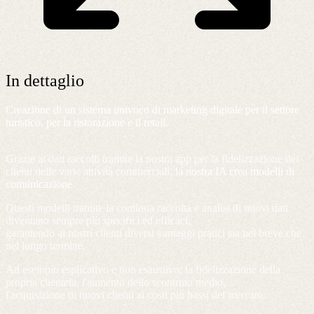
In dettaglio
Creazione di un sistema univoco di marketing digitale per il settore
turistico, per la ristorazione e il retail.
Grazie ai dati raccolti tramite la nostra app per la fidelizzazione dei
clienti delle varie attività commerciali,
la nostra IA crea modelli di
comunicazione
.
Questi modelli tramite la continua raccolta e analisi di nuovi dati
diventano sempre più specifici ed efficaci,
garantendo ai nostri clienti diversi vantaggi pratici sia nel breve che
nel lungo termine.
Ad esempio esplicativo e non esaustivo: la fidelizzazione della
propria clientela, l'aumento dello scontrino medio,
l'acquisizione di nuovi clienti ai costi più bassi del mercato.