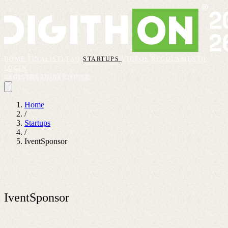
HOME
FINALISTI
FAQ
STARTUPS
VIDEOS
REGOLAMENTO
LOGIN
REGISTRAZIONI CHIUSE
Home
/
Startups
/
IventSponsor
IventSponsor